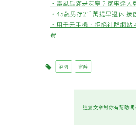
‧電風扇滿是灰塵？家事達人
‧45歲男存2千萬提早退休 
‧用千元手機、拒絕社群網站 
費
酒精
宿醉
這篇文章對你有幫助嗎