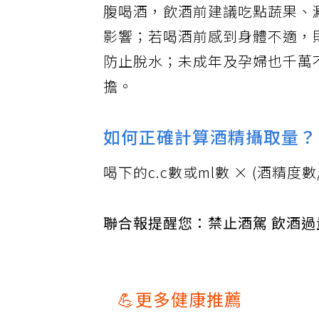
腹喝酒，飲酒前建議吃點蔬果、
影響；若喝酒前感到身體不適，
防止脫水；未成年及孕婦也千萬
擔。
如何正確計算酒精攝取量？
喝下的c.c數或ml數 × (酒精度數/
聯合報提醒您：禁止酒駕 飲酒
💪更多健康推薦