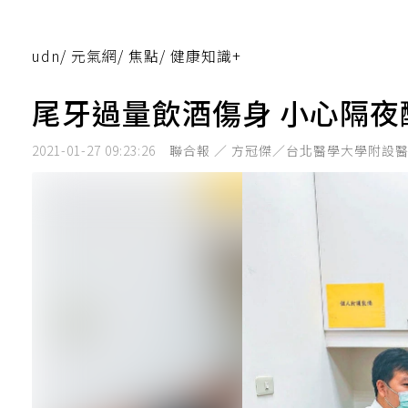
udn
/
元氣網
/
焦點
/
健康知識+
尾牙過量飲酒傷身 小心隔夜
2021-01-27 09:23:26
聯合報 ／ 方冠傑／台北醫學大學附設