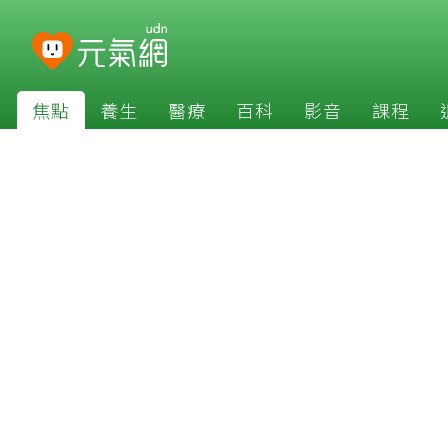
焦點
養生
醫療
百科
影音
課程