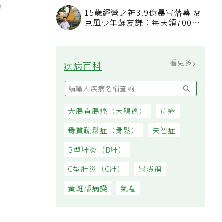
的
15歲經營之神3.9億暴富落幕 麥
克風少年蘇友謙：每天領700元
，
過日子
看更多
疾病百科
大腸直腸癌（大腸癌）
痔瘡
骨質疏鬆症（骨鬆）
失智症
B型肝炎（B肝）
C型肝炎（C肝）
胃潰瘍
黃斑部病變
氣喘