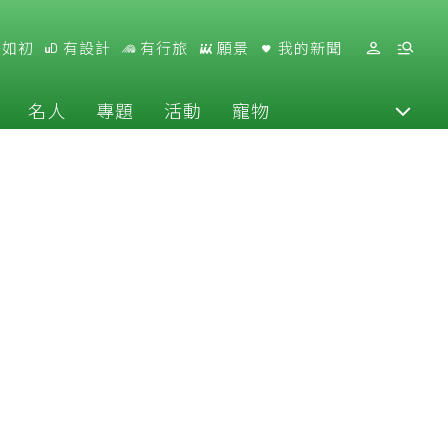
好如初
有設計
有行旅
願景
我的新聞
名人
專題
活動
寵物