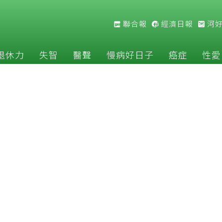
聯合報
經濟日報
河
退休力
失智
醫聲
慢病好日子
癌症
性愛