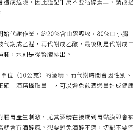
會造成危險，因此謹記千萬不要宿醉駕車，請改
。
始代謝作業，約20%會由胃吸收，80%由小腸
被代謝成乙醛，再代謝成乙酸，最後則是代謝成
過肺，水則是從腎臟排出。
個單位（10公克）的酒精，而代謝時間會因性別
正確「酒精攝取量」，可以避免飲酒過量造成健
對腸胃產生刺激，尤其酒精在接觸到胃黏膜即會
高就會有酒醉感。想要避免酒醉不適，切記不要