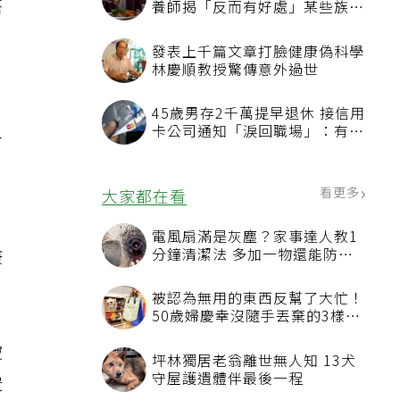
搭
養師揭「反而有好處」某些族群
才要禁
發表上千篇文章打臉健康偽科學
林慶順教授驚傳意外過世
45歲男存2千萬提早退休 接信用
二
卡公司通知「淚回職場」：有錢
也碰壁
看更多
大家都在看
、
電風扇滿是灰塵？家事達人教1
分鐘清潔法 多加一物還能防髒
康
汙附著
被認為無用的東西反幫了大忙！
50歲婦慶幸沒隨手丟棄的3樣物
品
被
坪林獨居老翁離世無人知 13犬
守屋護遺體伴最後一程
空