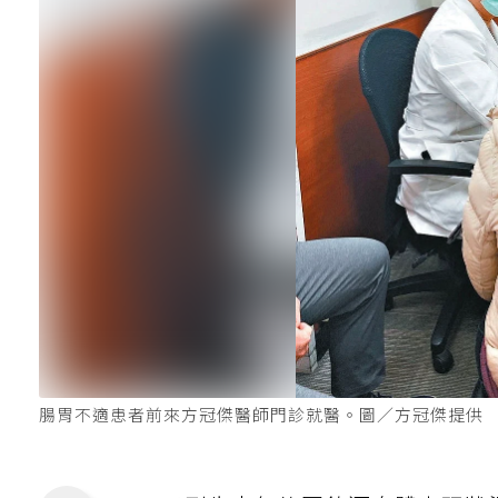
腸胃不適患者前來方冠傑醫師門診就醫。圖／方冠傑提供