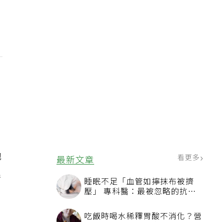
他
看更多
最新文章
累
睡眠不足「血管如擰抹布被擠
壓」 專科醫：最被忽略的抗老
方法
吃飯時喝水稀釋胃酸不消化？營