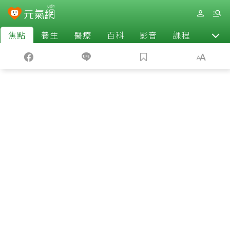
焦點
養生
醫療
百科
影音
課程
退休