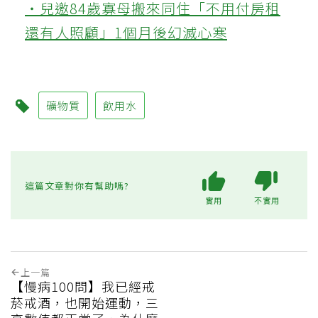
‧兒邀84歲寡母搬來同住「不用付房租
還有人照顧」1個月後幻滅心寒
礦物質
飲用水
這篇文章對你有幫助嗎?
實用
不實用
上一篇
【慢病100問】我已經戒
菸戒酒，也開始運動，三