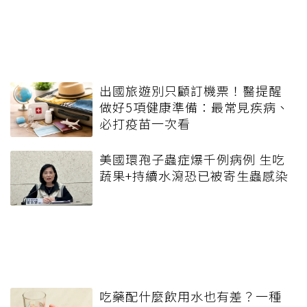
出國旅遊別只顧訂機票！醫提醒
做好5項健康準備：最常見疾病、
必打疫苗一次看
美國環孢子蟲症爆千例病例 生吃
蔬果+持續水瀉恐已被寄生蟲感染
吃藥配什麼飲用水也有差？一種