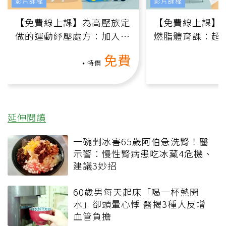
影片課程
影片課程
【免費線上課】為高壓族定
【免費線上課】
做的運動紓壓處方：加入行
燃脂體育課：超
動、增肌、互動元素，0基
氧」高壓族在家
免費
礎也能做！
負擔
特價
延伸閱讀
一碗剉冰害65歲阿伯急洗腎！醫
示警：慢性腎病患吃冰藏4危機、
建議3妙招
60歲男每天起床「喝一杯熱開
水」卻頭暈心悸 醫揭3種人反增
血管負擔