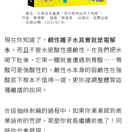
．書名：化學有多重要，為什麼我從來不知道？ ．
作者：陳瑋駿 ．繪者：楊章君 ．出版社：商周出版
．出版日期：2020/08/08
現在你知道了，
鹼性離子水其實就是電解
水
。而且不管水是酸性還鹼性，在我們把水
喝下肚後，它第一關就會遭遇到胃酸⋯⋯胃
酸可是強酸性的，鹼性水本身的弱鹼性在強
酸底下根本不值得一提，更別提調整體質這
種離譜的說詞。
在這抽絲剝繭的過程中，如果你漸漸感到商
業話術的荒謬，那麼你就能繼續前進了！同
時你也會發現：