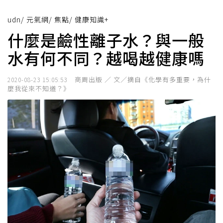
udn
/
元氣網
/
焦點
/
健康知識+
什麼是鹼性離子水？與一般
水有何不同？越喝越健康嗎
商周出版 ／ 文／摘自《化學有多重要，為什
2020-08-23 15:05:53
麼我從來不知道？》