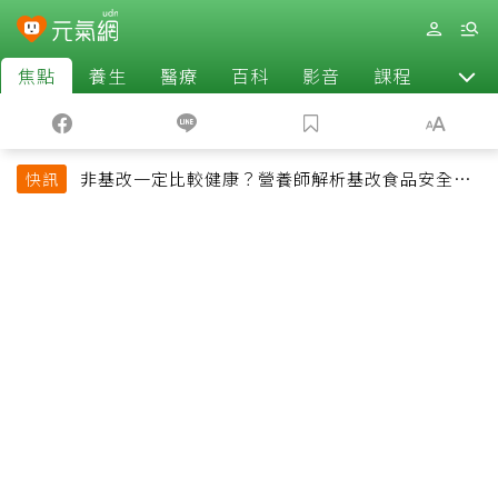
焦點
養生
醫療
百科
影音
課程
退休
非基改一定比較健康？營養師解析基改食品安全性
快訊
與常見迷思