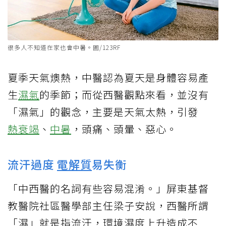
很多人不知道在家也會中暑。圖/123RF
夏季天氣燠熱，中醫認為夏天是身體容易產
生
濕氣
的季節；而從西醫觀點來看，並沒有
「濕氣」的觀念，主要是天氣太熱，引發
熱衰竭
、
中暑
，頭痛、頭暈、惡心。
流汗過度
電解質
易失衡
「中西醫的名詞有些容易混淆。」屏東基督
教醫院社區醫學部主任梁子安說，西醫所謂
「濕」就是指流汗，環境濕度上升造成不