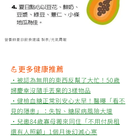
營養師夏日飲食建議 製表/元氣周報
💪更多健康推薦
‧被認為無用的東西反幫了大忙！50歲
婦慶幸沒隨手丟棄的3樣物品
‧健檢血糖正常別安心太早！醫曝「看不
見的隱患」：失智、糖尿病風險大增
‧兒邀84歲寡母搬來同住「不用付房租
還有人照顧」1個月後幻滅心寒