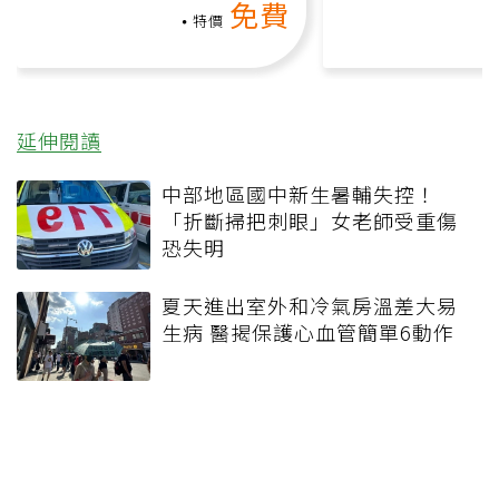
免費
負擔
特價
延伸閱讀
中部地區國中新生暑輔失控！
「折斷掃把刺眼」女老師受重傷
恐失明
夏天進出室外和冷氣房溫差大易
生病 醫揭保護心血管簡單6動作