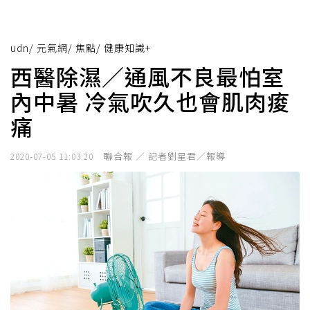
udn
/
元氣網
/
焦點
/
健康知識+
西醫除濕／通風不良最怕室
內中暑 冷氣吹久也會肌肉痠
痛
聯合報 ／ 記者劉星君／報導
2020-07-05 11:03:20