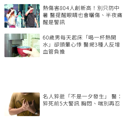
熱傷害804人創新高！別只防中
暑 醫提醒眼睛也會曬傷、半夜痛
醒是警訊
60歲男每天起床「喝一杯熱開
水」卻頭暈心悸 醫揭3種人反增
血管負擔
名人猝逝「不是一夕發生」 醫：
猝死前5大警訊 胸悶、喘別再忍