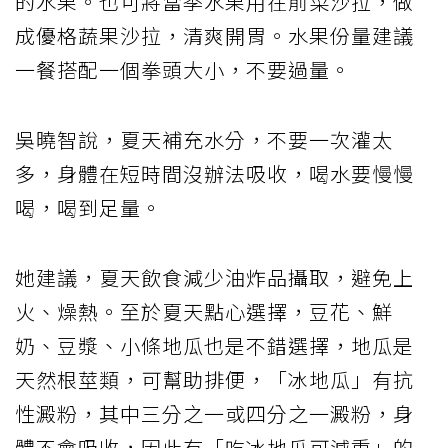
的水果。也可將當季水果用在前菜沙拉，做
成優格蔬果沙拉，清爽開胃。水果份量建議
一餐搭配一個拳頭大小，不要過量。
吳曉智說，夏天補充水分，不要一次灌太
多，身體在短時間沒辦法吸收，喝水要慢慢
喝，喝到足量。
她建議，夏天飲食減少油炸品攝取，避免上
火、燥熱。至於夏天點心選擇，豆花、鮮
奶、豆漿、小條地瓜也是不錯選擇，地瓜是
天然根莖類，可幫助排便，「冰地瓜」有抗
性澱粉，其中三分之一或四分之一澱粉，身
體不會吸收，因此有「吃冰地瓜可減重」的