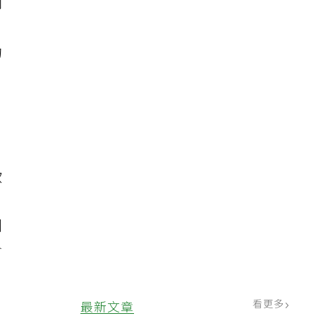
同
、
的
飲
、
測
含
。
看更多
最新文章