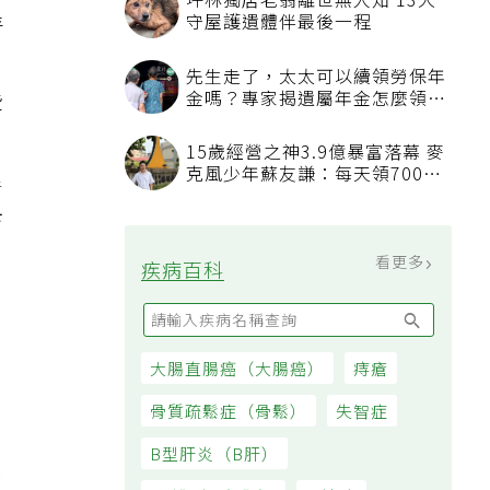
坪林獨居老翁離世無人知 13犬
特
守屋護遺體伴最後一程
先生走了，太太可以續領勞保年
些
金嗎？專家揭遺屬年金怎麼領，
看順位還要看資格
15歲經營之神3.9億暴富落幕 麥
里
克風少年蘇友謙：每天領700元
過日子
卡
看更多
疾病百科
大腸直腸癌（大腸癌）
痔瘡
骨質疏鬆症（骨鬆）
失智症
B型肝炎（B肝）