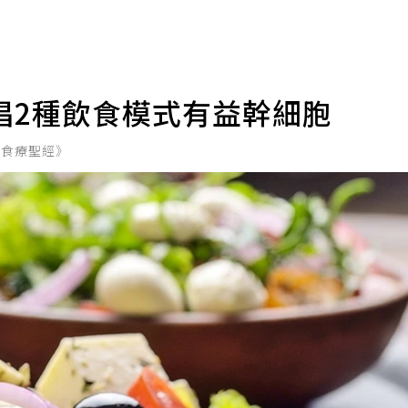
倡2種飲食模式有益幹細胞
學食療聖經》