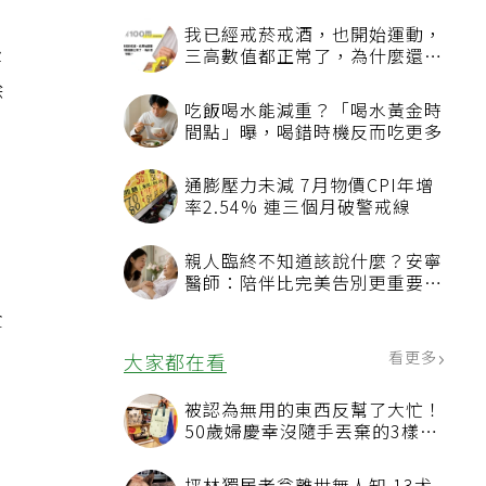
我已經戒菸戒酒，也開始運動，
後
三高數值都正常了，為什麼還不
能停藥？
除
吃飯喝水能減重？「喝水黃金時
間點」曝，喝錯時機反而吃更多
，
通膨壓力未減 7月物價CPI年增
。
率2.54% 連三個月破警戒線
親人臨終不知道該說什麼？安寧
醫師：陪伴比完美告別更重要，
4句話值得及早說出口
全
看更多
大家都在看
被認為無用的東西反幫了大忙！
50歲婦慶幸沒隨手丟棄的3樣物
品