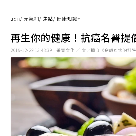
udn
/
元氣網
/
焦點
/
健康知識+
再生你的健康！抗癌名醫提
2019-12-29 13:48:39
采實文化 ／ 文／摘自《逆轉疾病的科