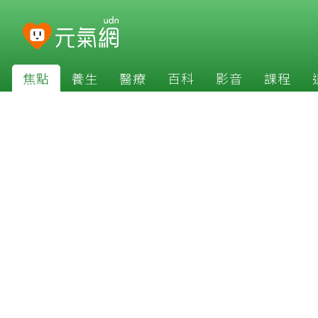
焦點
養生
醫療
百科
影音
課程