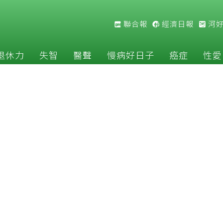
聯合報
經濟日報
河
退休力
失智
醫聲
慢病好日子
癌症
性愛