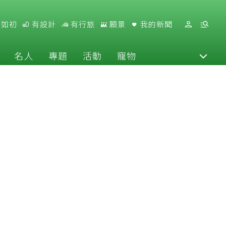
好如初
有設計
有行旅
願景
我的新聞
名人
專題
活動
寵物