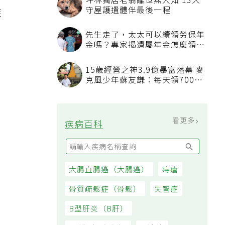
。
坪林獨居老翁離世無人知 13犬
守屋護遺體伴最後一程
疾
先生走了，太太可以續領勞保年
金嗎？專家揭遺屬年金怎麼領，
看順位還要看資格
15歲經營之神3.9億暴富落幕 麥
克風少年蘇友謙：每天領700元
過日子
看更多
疾病百科
大腸直腸癌（大腸癌）
痔瘡
骨質疏鬆症（骨鬆）
失智症
B型肝炎（B肝）