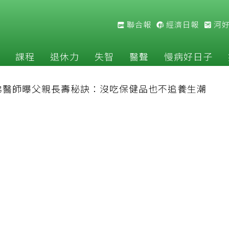
聯合報
經濟日報
河
課程
退休力
失智
醫聲
慢病好日子
佛醫師曝父親長壽秘訣：沒吃保健品也不追養生潮