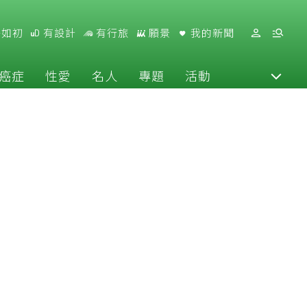
好如初
有設計
有行旅
願景
我的新聞
癌症
性愛
名人
專題
活動