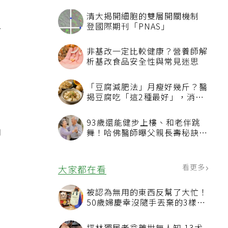
清大揭開細胞的雙層開關機制
鼻
登國際期刊「PNAS」
非基改一定比較健康？營養師解
析基改食品安全性與常見迷思
「豆腐減肥法」月瘦好幾斤？醫
揭豆腐吃「這2種最好」，消脹
氣有妙招
不
93歲還能健步上樓、和老伴跳
即
舞！哈佛醫師曝父親長壽秘訣：
沒吃保健品也不追養生潮
。
看更多
大家都在看
被認為無用的東西反幫了大忙！
50歲婦慶幸沒隨手丟棄的3樣物
品