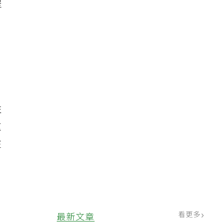
提
性
重
往
看更多
最新文章