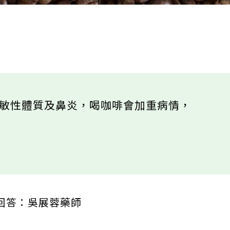
過敏性體質及鼻炎，喝咖啡會加重病情，
謝
師回答：吳展蓉藥師