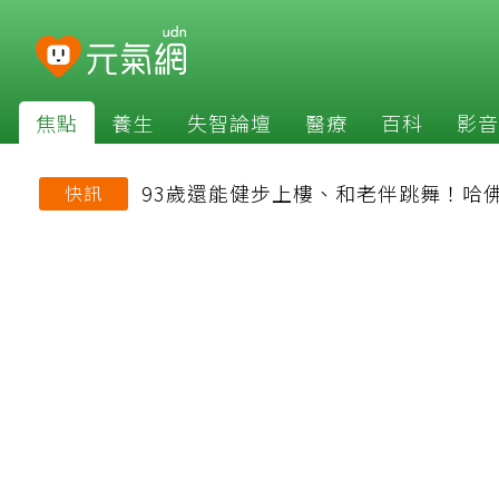
焦點
養生
失智論壇
醫療
百科
影音
93歲還能健步上樓、和老伴跳舞！哈
快訊