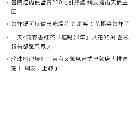
•
醫院焢肉便當賣200元引熱議 網友指出天價主
因
•
氣炸鍋可以做出乾燥花？ 網笑：花椰菜氣炸了
•
一天4罐麥香紅茶「連喝24年」共花35萬 醫檢
報告卻驚呆眾人
•
珍珠料理爆紅…東京又驚見台式早餐店大排長
龍 日網友：上癮了