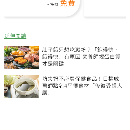
免費
負擔
特價
延伸閱讀
肚子餓只想吃澱粉？「飽得快、
餓得快」有原因 營養師揭蛋白質
才是關鍵
防失智不必買保健食品！日權威
醫師點名4平價食材「修復受損大
腦」