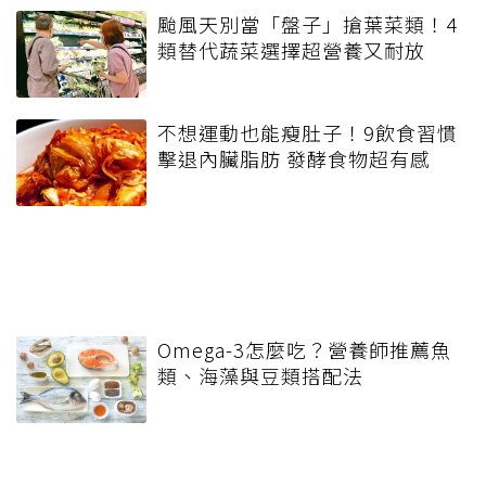
颱風天別當「盤子」搶葉菜類！4
類替代蔬菜選擇超營養又耐放
不想運動也能瘦肚子！9飲食習慣
擊退內臟脂肪 發酵食物超有感
Omega-3怎麼吃？營養師推薦魚
類、海藻與豆類搭配法