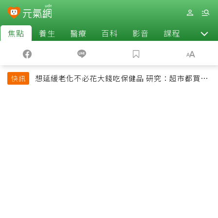
焦點
養生
醫療
百科
影音
課程
退休
想延緩老化不必花大錢吃保健品 研究：超市都買得
快訊
到的1便宜食品就可以