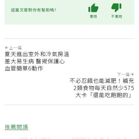
這篇文章對你有幫助嗎?
實用
不實用
上一篇
夏天進出室外和冷氣房溫
差大易生病 醫揭保護心
血管簡單6動作
下一篇
不必忍餓也能減肥！補充
2類食物每天自然少575
大卡「還能吃飽飽的」
推薦閱讀