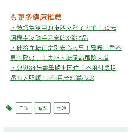
💪更多健康推薦
‧被認為無用的東西反幫了大忙！50歲
婦慶幸沒隨手丟棄的3樣物品
‧健檢血糖正常別安心太早！醫曝「看不
見的隱患」：失智、糖尿病風險大增
‧兒邀84歲寡母搬來同住「不用付房租
還有人照顧」1個月後幻滅心寒
昆布
海帶
含碘