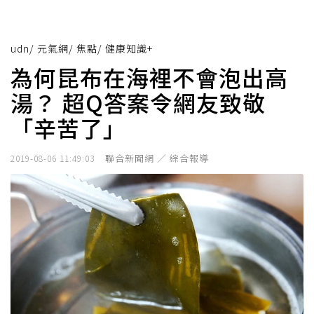
udn
/
元氣網
/
焦點
/
健康知識+
為何昆布在海裡不會泡出高
湯？ 超Q答案令網友致敬
「辛苦了」
聯合新聞網 ／ 綜合報導
2019-08-06 11:49:03