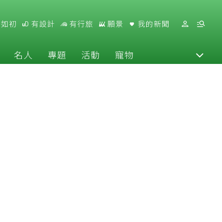
好如初
有設計
有行旅
願景
我的新聞
名人
專題
活動
寵物