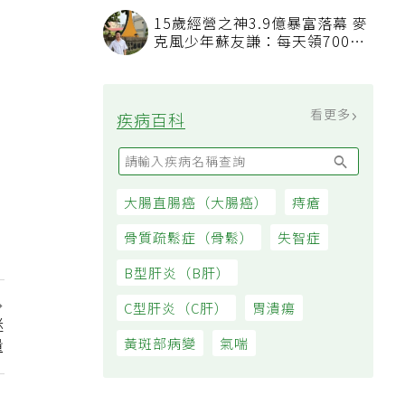
看順位還要看資格
15歲經營之神3.9億暴富落幕 麥
克風少年蘇友謙：每天領700元
過日子
看更多
疾病百科
大腸直腸癌（大腸癌）
痔瘡
骨質疏鬆症（骨鬆）
失智症
B型肝炎（B肝）
C型肝炎（C肝）
胃潰瘍
迷
量
黃斑部病變
氣喘