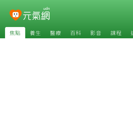
焦點
養生
醫療
百科
影音
課程