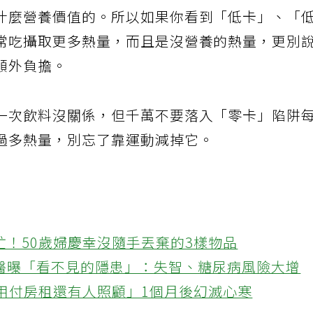
什麼營養價值的。所以如果你看到「低卡」、「
常吃攝取更多熱量，而且是沒營養的熱量，更別
額外負擔。
一次飲料沒關係，但千萬不要落入「零卡」陷阱
過多熱量，別忘了靠運動減掉它。
忙！50歲婦慶幸沒隨手丟棄的3樣物品
醫曝「看不見的隱患」：失智、糖尿病風險大增
不用付房租還有人照顧」1個月後幻滅心寒