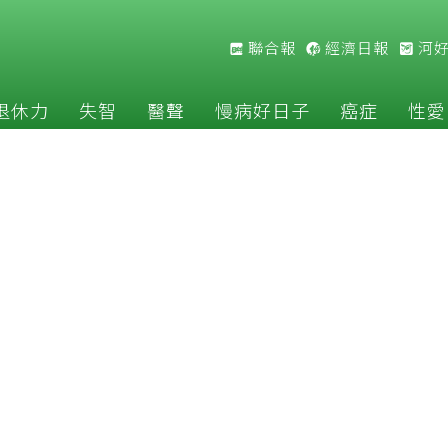
聯合報
經濟日報
河
退休力
失智
醫聲
慢病好日子
癌症
性愛