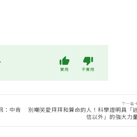
?
實用
不實用
下一篇
訊：中背
別嘲笑愛拜拜和算命的人！科學證明具「
信以外」的強大力