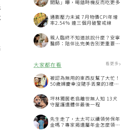
間點」曝，喝錯時機反而吃更多
低
說
通膨壓力未減 7月物價CPI年增
率2.54% 連三個月破警戒線
親人臨終不知道該說什麼？安寧
醫師：陪伴比完美告別更重要，
每
4句話值得及早說出口
看更多
大家都在看
被認為無用的東西反幫了大忙！
50歲婦慶幸沒隨手丟棄的3樣物
品
坪林獨居老翁離世無人知 13犬
守屋護遺體伴最後一程
先生走了，太太可以續領勞保年
金嗎？專家揭遺屬年金怎麼領，