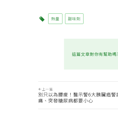
熱量
甜味劑
這篇文章對你有幫助嗎
上一篇
別只以為腰痠！醫示警6大胰臟癌警
痛、突發糖尿病都要小心