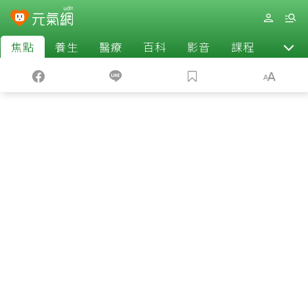
焦點
養生
醫療
百科
影音
課程
退休