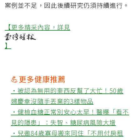
案例並不足，因此後續研究仍須持續進行。
【更多精采內容，詳見
】
💪更多健康推薦
‧被認為無用的東西反幫了大忙！50歲
婦慶幸沒隨手丟棄的3樣物品
‧健檢血糖正常別安心太早！醫曝「看不
見的隱患」：失智、糖尿病風險大增
‧兒邀84歲寡母搬來同住「不用付房租