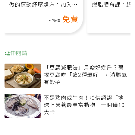
做的運動紓壓處方：加入行
燃脂體育課：超
動、增肌、互動元素，0基
氧」高壓族在家
免費
礎也能做！
負擔
特價
延伸閱讀
「豆腐減肥法」月瘦好幾斤？醫
揭豆腐吃「這2種最好」，消脹氣
有妙招
不是豬肉或牛肉！哈佛認證「地
球上營養最豐富動物」一個僅10
大卡