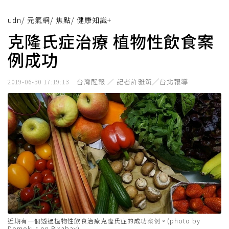
udn
/
元氣網
/
焦點
/
健康知識+
克隆氏症治療 植物性飲食案
例成功
台灣醒報 ／ 記者許雅筑╱台北報導
2019-06-30 17:19:13
近期有一個透過植物性飲食治療克隆氏症的成功案例。(photo by
Domokus on Pixabay)