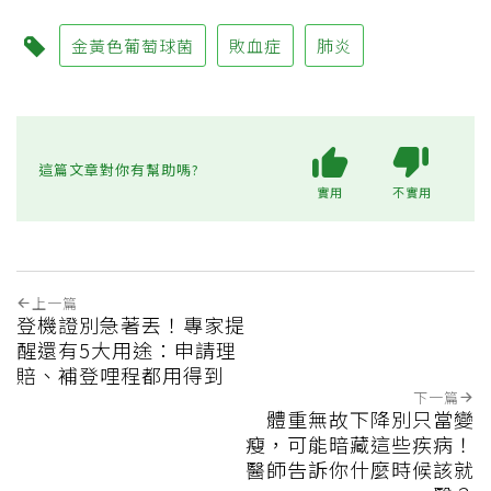
金黃色葡萄球菌
敗血症
肺炎
這篇文章對你有幫助嗎?
實用
不實用
上一篇
登機證別急著丟！專家提
醒還有5大用途：申請理
賠、補登哩程都用得到
下一篇
體重無故下降別只當變
瘦，可能暗藏這些疾病！
醫師告訴你什麼時候該就