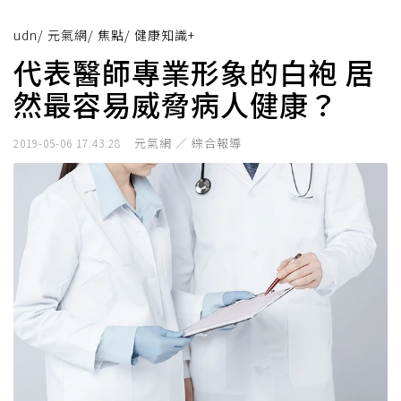
udn
/
元氣網
/
焦點
/
健康知識+
代表醫師專業形象的白袍 居
然最容易威脅病人健康？
元氣網 ／ 綜合報導
2019-05-06 17:43:28