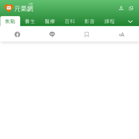
焦點
養生
醫療
百科
影音
課程
退休