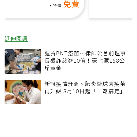
免費
礎也能做！
負擔
特價
延伸閱讀
誆買BNT疫苗…律師公會前理事
長狠詐慈濟10億！豪宅藏158公
斤黃金
新冠疫情升溫、肺炎鏈球菌疫苗
再升級 8月10日起「一劑搞定」