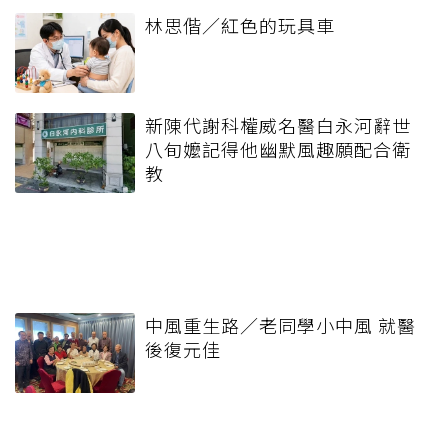
林思偕／紅色的玩具車
新陳代謝科權威名醫白永河辭世
八旬嬤記得他幽默風趣願配合衛
教
中風重生路／老同學小中風 就醫
後復元佳