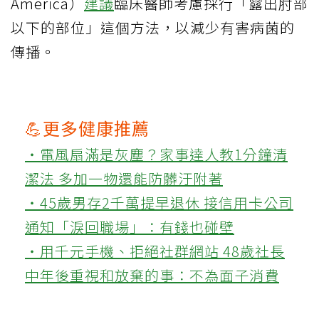
America）
建議
臨床醫師考慮採行「露出肘部
以下的部位」這個方法，以減少有害病菌的
傳播。
💪更多健康推薦
‧電風扇滿是灰塵？家事達人教1分鐘清
潔法 多加一物還能防髒汙附著
‧45歲男存2千萬提早退休 接信用卡公司
通知「淚回職場」：有錢也碰壁
‧用千元手機、拒絕社群網站 48歲社長
中年後重視和放棄的事：不為面子消費