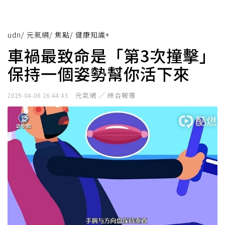
udn
/
元氣網
/
焦點
/
健康知識+
車禍最致命是「第3次撞擊」
保持一個姿勢幫你活下來
元氣網 ／ 綜合報導
2019-04-06 16:44:43