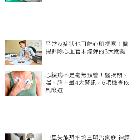
平常沒症狀也可能心肌梗塞！醫
揭拆除心血管未爆彈的3大關鍵
心臟病不是毫無預警！醫揭悶、
喘、腫、暈4大警訊，6項檢查依
風險選
中風失能恐拖垮三明治家庭 神經