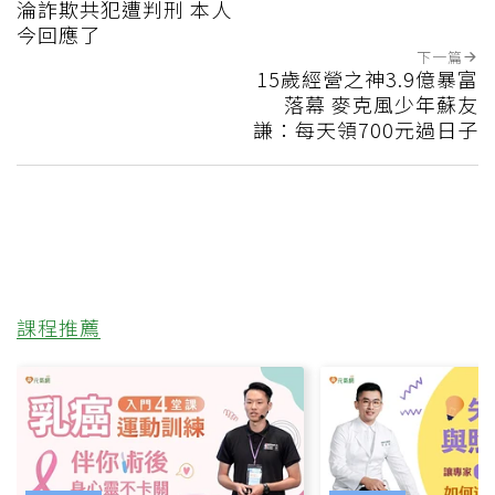
淪詐欺共犯遭判刑 本人
今回應了
下一篇
15歲經營之神3.9億暴富
落幕 麥克風少年蘇友
謙：每天領700元過日子
課程推薦