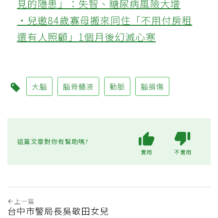
見的隱患」：失智、糖尿病風險大增
‧兒邀84歲寡母搬來同住「不用付房租
還有人照顧」1個月後幻滅心寒
大腦
腦脊髓液
動脈
腦損傷
這篇文章對你有幫助嗎?
實用
不實用
上一篇
台中市警局長吳敬田女兒