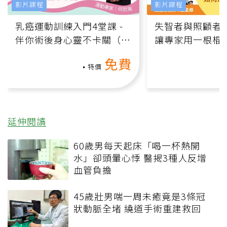
影片課程
影片課程
乳癌運動訓練入門4堂課 -
失智者與照顧者
伴你術後身心靈不卡關（線
讓專家用一根棍
上影音課）
何逆轉退化大腦
免費
課）
特價
延伸閱讀
60歲男每天起床「喝一杯熱開
水」卻頭暈心悸 醫揭3種人反增
血管負擔
45歲壯男喘一周未癒竟是3條冠
狀動脈全堵 繞道手術重建救回