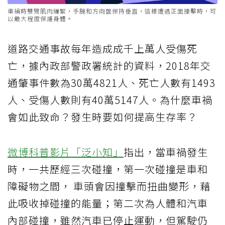
車禍時雙臂肌肉繃緊，手腕和方向盤保持垂直，這樣遭遇正面撞擊時，可
以最大程度保護身體。
道路交通事故每年造成成千上萬人受傷死
亡，據內政部警政署統計的資料，2018年交
通肇事件數為30萬4821人、死亡人數有1493
人、受傷人數則有40萬5147人。為什麼車禍
會如此致命？發生時要如何提高生存率？
微博科普影片「泛小知」
指出，當車禍發生
時，一共歷經三次碰撞，第一次碰撞是車和
障礙物之間， 車頭會因撞擊而扭曲變形，藉
此吸收掉碰撞的能量；第二次為人體和汽車
內部碰撞，雖然汽車已停止運動，但駕駛仍