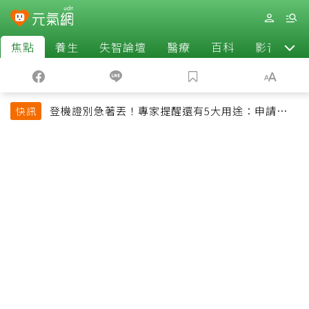
焦點
養生
失智論壇
醫療
百科
影音
登機證別急著丟！專家提醒還有5大用途：申請理
快訊
賠、補登哩程都用得到