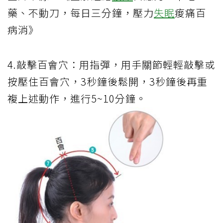
藥、不動刀，每日三分鐘，壓力
失眠
痠痛百
病消》
4.敲擊百會穴：用指彈，用手關節輕輕敲擊或
按壓住百會穴，3秒鐘後鬆開，3秒鐘後再重
複上述動作，進行5~10分鐘。