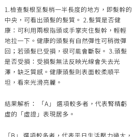
1.檢查髮根至髮梢一半長度的地方，即髮幹的
中央，可看出頭髮的髮質。 2.髮質是否健
康：可利用兩根指頭或手掌夾住髮幹，輕輕
地拉一下。健康的頭髮有自然彈性可稍微彈
回；若頭髮已受損，很可能會斷裂。 3.頭髮
是否受損：受損髮無法反映光線會失去光
澤，缺乏質感。健康頭髮則表面較柔順平
坦，看來光滑亮麗。
結果解析： 「A」 選項較多者，代表腎精虧
虛的「虛證」表現居多。
「B」 選項較多者，代表平日生活壓力過大，