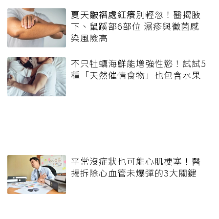
夏天皺褶處紅癢別輕忽！醫揭腋
下、鼠蹊部6部位 濕疹與黴菌感
染風險高
不只牡蠣海鮮能增強性慾！試試5
種「天然催情食物」也包含水果
平常沒症狀也可能心肌梗塞！醫
揭拆除心血管未爆彈的3大關鍵