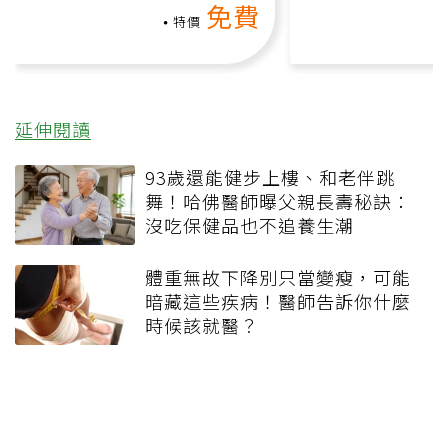
免費
礎也能做！
負擔
特價
延伸閱讀
93歲還能健步上樓、和老伴跳
舞！哈佛醫師曝父親長壽秘訣：
沒吃保健品也不追養生潮
體重無故下降別只當變瘦，可能
暗藏這些疾病！醫師告訴你什麼
時候該就醫？