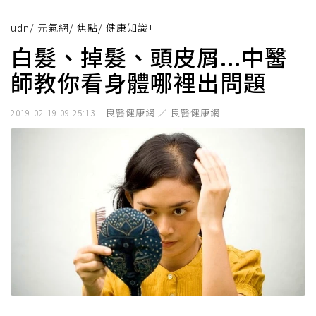
udn
/
元氣網
/
焦點
/
健康知識+
白髮、掉髮、頭皮屑...中醫
師教你看身體哪裡出問題
良醫健康網 ／ 良醫健康網
2019-02-19 09:25:13