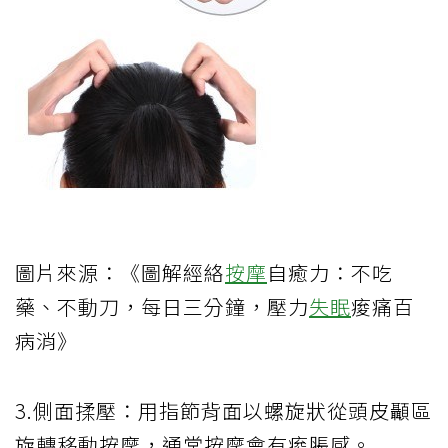
圖片來源：《圖解經絡
按摩
自癒力：不吃
藥、不動刀，每日三分鐘，壓力
失眠
痠痛百
病消》
3.側面揉壓：用指節背面以螺旋狀從頭皮顳區
旋轉移動按摩，通常按摩會有痠脹感。