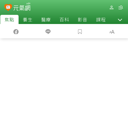
焦點
養生
醫療
百科
影音
課程
退休