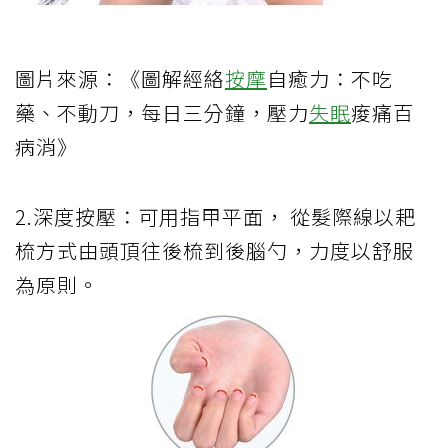
圖片來源：《圖解經絡
按摩
自癒力：不吃
藥、不動刀，每日三分鐘，壓力
失眠
痠痛百
病消》
2.深度按壓：可用指甲平面， 從髮際線以耙
梳方式由頭頂往後梳到後腦勺，力度以舒服
為原則。