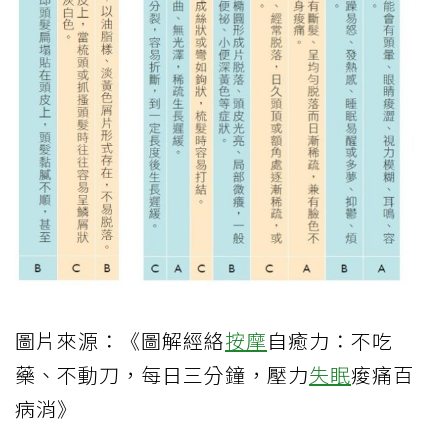
圖片來源：《圖解經絡
按摩
自癒力：不吃
藥、不動刀，每日三分鐘，壓力
失眠
痠痛百
病消》