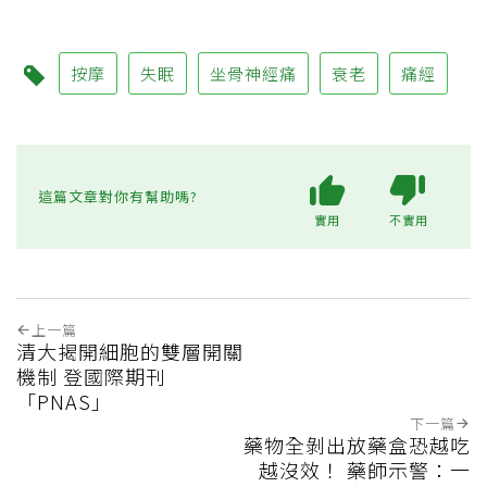
按摩
失眠
坐骨神經痛
衰老
痛經
這篇文章對你有幫助嗎?
實用
不實用
上一篇
清大揭開細胞的雙層開關
機制 登國際期刊
「PNAS」
下一篇
藥物全剝出放藥盒恐越吃
越沒效！ 藥師示警：一