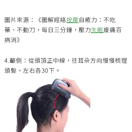
圖片來源：《圖解經絡
按摩
自癒力：不吃
藥、不動刀，每日三分鐘，壓力
失眠
痠痛百
病消》
4.顳側：從頭頂正中線，往耳朵方向慢慢梳理
頭髮，左右各30下。