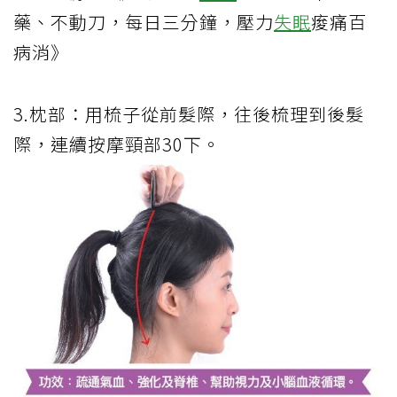
藥、不動刀，每日三分鐘，壓力
失眠
痠痛百
病消》
3.枕部：用梳子從前髮際，往後梳理到後髮
際，連續按摩頸部30下。