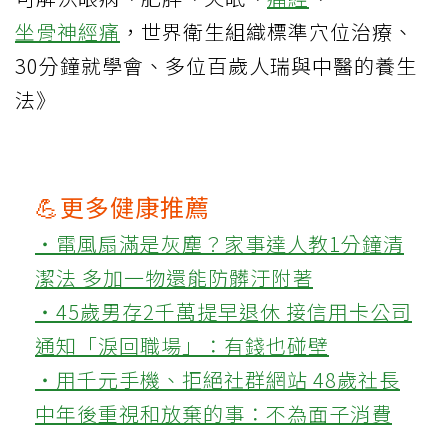
坐骨神經痛
，世界衛生組織標準穴位治療、
30分鐘就學會、多位百歲人瑞與中醫的養生
法》
💪更多健康推薦
‧電風扇滿是灰塵？家事達人教1分鐘清
潔法 多加一物還能防髒汙附著
‧45歲男存2千萬提早退休 接信用卡公司
通知「淚回職場」：有錢也碰壁
‧用千元手機、拒絕社群網站 48歲社長
中年後重視和放棄的事：不為面子消費