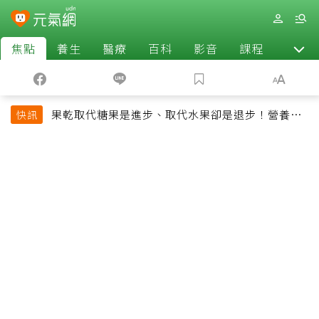
焦點
養生
醫療
百科
影音
課程
退休
果乾取代糖果是進步、取代水果卻是退步！營養師
快訊
揭果乾堅果常見健康陷阱