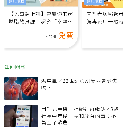
影片課程
影片課程
【免費線上課】專屬你的超
失智者與照顧者
燃脂體育課：超夯「拳擊有
讓專家用一根棍
氧」高壓族在家釋放壓力無
何逆轉退化大腦
免費
負擔
課）
特價
延伸閱讀
洪惠風／22世紀心肌梗塞會消失
嗎？
用千元手機、拒絕社群網站 48歲
社長中年後重視和放棄的事：不
為面子消費