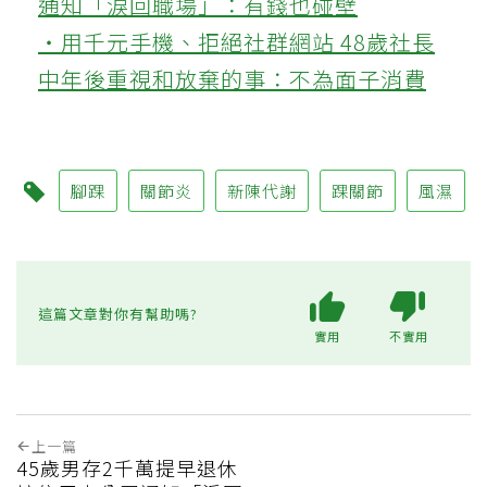
通知「淚回職場」：有錢也碰壁
‧用千元手機、拒絕社群網站 48歲社長
中年後重視和放棄的事：不為面子消費
腳踝
關節炎
新陳代謝
踝關節
風濕
這篇文章對你有幫助嗎?
實用
不實用
上一篇
45歲男存2千萬提早退休