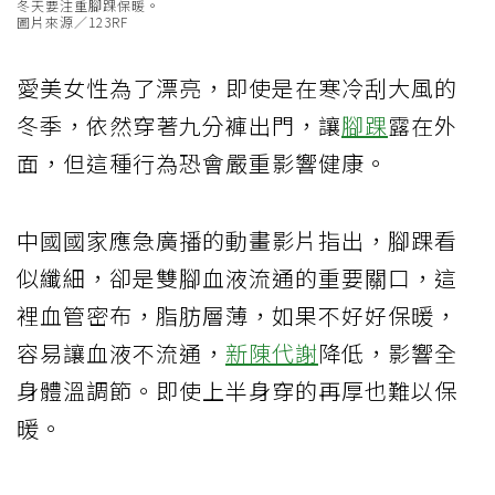
冬天要注重腳踝保暖。
圖片來源／123RF
愛美女性為了漂亮，即使是在寒冷刮大風的
冬季，依然穿著九分褲出門，讓
腳踝
露在外
面，但這種行為恐會嚴重影響健康。
中國國家應急廣播的動畫影片指出，腳踝看
似纖細，卻是雙腳血液流通的重要關口，這
裡血管密布，脂肪層薄，如果不好好保暖，
容易讓血液不流通，
新陳代謝
降低，影響全
身體溫調節。即使上半身穿的再厚也難以保
暖。