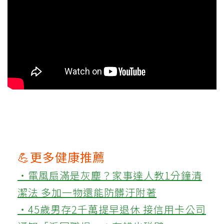
💪更多健康推薦
‧電風扇滿是灰塵？家事達人教1分鐘清
潔法 多加一物還能防髒汙附著
‧45歲男存2千萬提早退休 接信用卡公司