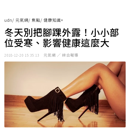
udn
/
元氣網
/
焦點
/
健康知識+
冬天別把腳踝外露！小小部
位受寒、影響健康這麼大
元氣網 ／ 綜合報導
2018-12-20 15:35:13