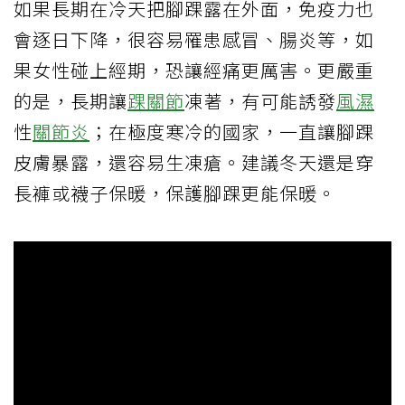
如果長期在冷天把腳踝露在外面，免疫力也
會逐日下降，很容易罹患感冒、腸炎等，如
果女性碰上經期，恐讓經痛更厲害。更嚴重
的是，長期讓
踝關節
凍著，有可能誘發
風濕
性
關節炎
；在極度寒冷的國家，一直讓腳踝
皮膚暴露，還容易生凍瘡。建議冬天還是穿
長褲或襪子保暖，保護腳踝更能保暖。