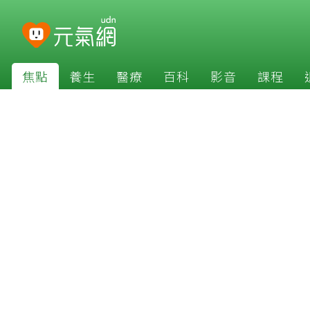
焦點
養生
醫療
百科
影音
課程