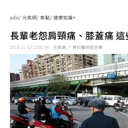
udn
/
元氣網
/
焦點
/
健康知識+
長輩老怨肩頸痛、膝蓋痛 
2018-11-02 12:01:04
元氣網 ／ 骨科醫師姚京輝