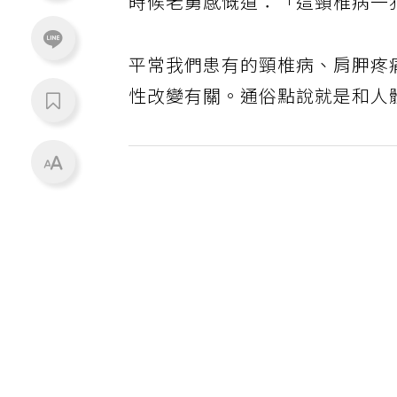
時候老舅感慨道：「這頸椎病一
平常我們患有的頸椎病、肩胛疼
性改變有關。通俗點說就是和人