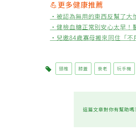
💪更多健康推薦
‧被認為無用的東西反幫了大
‧健檢血糖正常別安心太早！
‧兒邀84歲寡母搬來同住「
頸椎
膝蓋
衰老
玩手機
這篇文章對你有幫助嗎