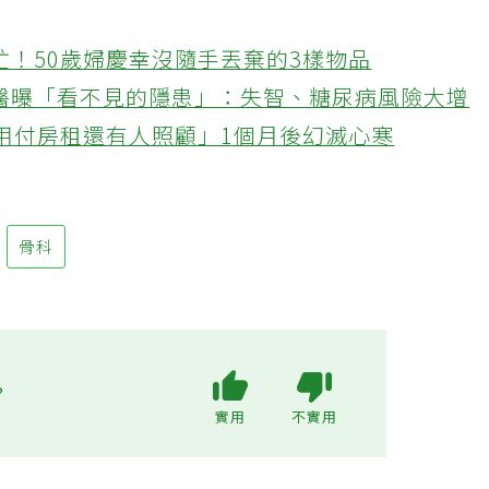
忙！50歲婦慶幸沒隨手丟棄的3樣物品
醫曝「看不見的隱患」：失智、糖尿病風險大增
不用付房租還有人照顧」1個月後幻滅心寒
骨科
?
實用
不實用