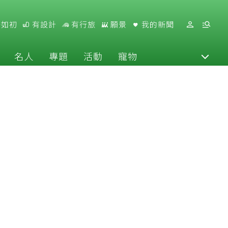
好如初
有設計
有行旅
願景
我的新聞
名人
專題
活動
寵物