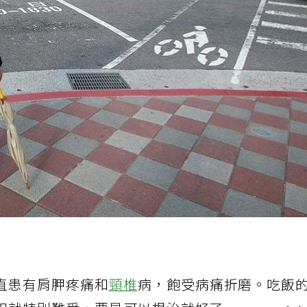
直患有肩胛疼痛和
頸椎
病，飽受病痛折磨。吃飯