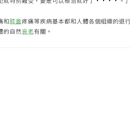
犯就特別難受，要是可以根治就好了····。
痛和
膝蓋
疼痛等疾病基本都和人體各個組織的退
體的自然
衰老
有關。