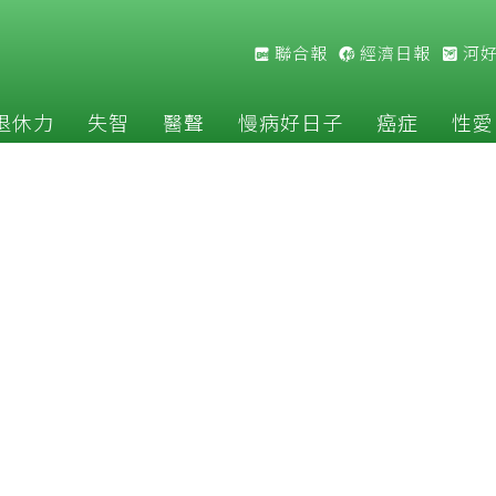
聯合報
經濟日報
河
退休力
失智
醫聲
慢病好日子
癌症
性愛