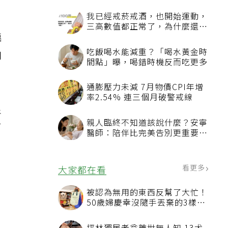
臨
加
良
有