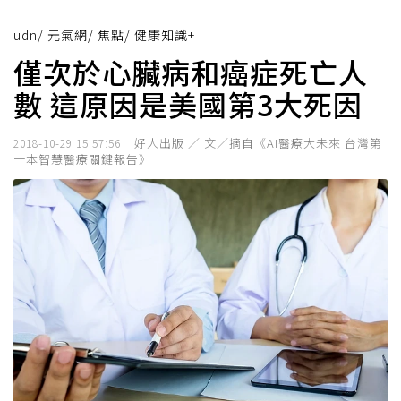
udn
/
元氣網
/
焦點
/
健康知識+
僅次於心臟病和癌症死亡人
數 這原因是美國第3大死因
好人出版 ／ 文／摘自《AI醫療大未來 台灣第
2018-10-29 15:57:56
一本智慧醫療關鍵報告》