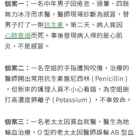
個案一：
一名中年男子因倦怠、頭暈、四肢
無力冰冷而求醫，醫師現場診斷為感冒，替
男子打了一劑
抗生素
。第二天，病人竟因
心肺衰竭
而死。事後發現病人得的是心肌
炎，不是感冒。
個案二：
一名空姐的手指遭狗咬傷，治療的
醫師開出常用抗生素盤尼西林 ( Penicillin )
，但新來的護理人員不小心看錯，為空姐施
打高濃度鉀離子 ( Potassium ) ，不幸致命。
個案三：
一名老太太因貧血就醫，醫生為她
輸血治療，O 型的老太太因醫師誤輸 AB 型血