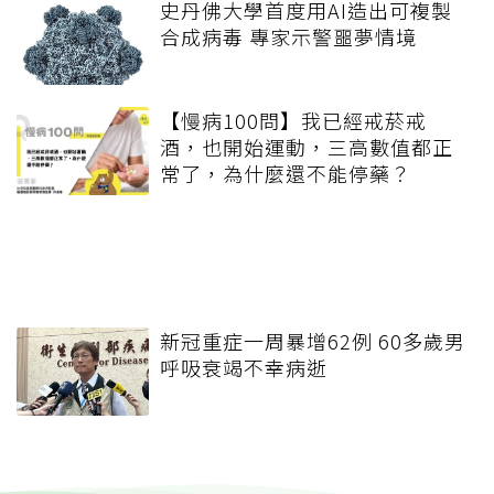
史丹佛大學首度用AI造出可複製
合成病毒 專家示警噩夢情境
【慢病100問】我已經戒菸戒
酒，也開始運動，三高數值都正
常了，為什麼還不能停藥？
新冠重症一周暴增62例 60多歲男
呼吸衰竭不幸病逝