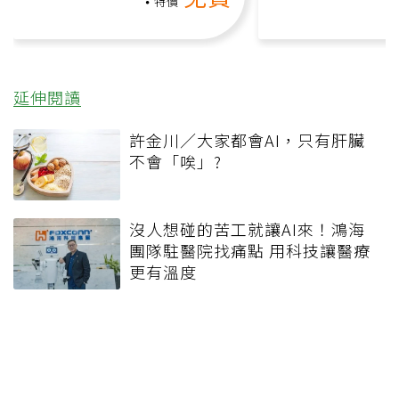
負擔
特價
延伸閱讀
許金川／大家都會AI，只有肝臟
不會「唉」?
沒人想碰的苦工就讓AI來！鴻海
團隊駐醫院找痛點 用科技讓醫療
更有溫度