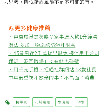
去思考，降低錯誤風險不是不可能的事。
💪更多健康推薦
‧電風扇滿是灰塵？家事達人教1分鐘清
潔法 多加一物還能防髒汙附著
‧45歲男存2千萬提早退休 接信用卡公司
通知「淚回職場」：有錢也碰壁
‧用千元手機、拒絕社群網站 48歲社長
中年後重視和放棄的事：不為面子消費
抗生素
心肺衰竭
腎衰竭
洗腎