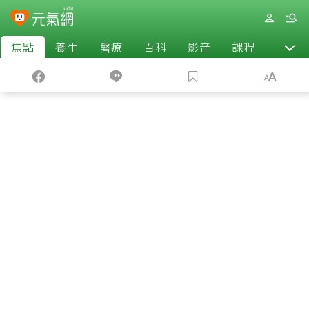
焦點
養生
醫療
百科
影音
課程
退休