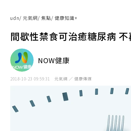
udn
/
元氣網
/
焦點
/
健康知識+
間歇性禁食可治癒糖尿病 
NOW健康
2018-10-23 09:59:31
元氣網 ／ 健康傳媒