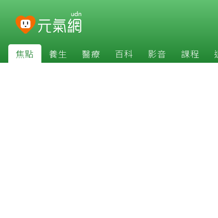
焦點
養生
醫療
百科
影音
課程