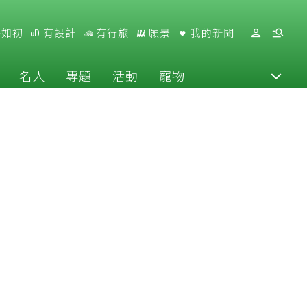
好如初
有設計
有行旅
願景
我的新聞
名人
專題
活動
寵物