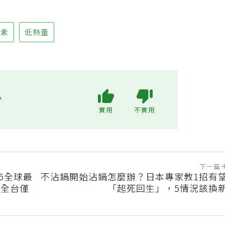
島素
低熱量
?
實用
不實用
下一篇
26全球最
不沾鍋開始沾鍋怎麼辦？日本專家教1招有
 全台僅
「起死回生」，5情況該換
佳