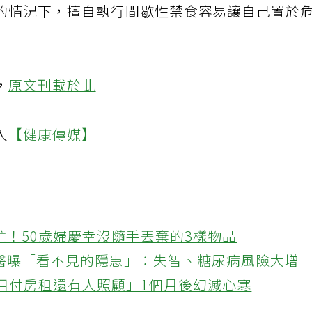
的情況下，擅自執行間歇性禁食容易讓自己置於
，
原文刊載於此
入
【健康傳媒】
忙！50歲婦慶幸沒隨手丟棄的3樣物品
醫曝「看不見的隱患」：失智、糖尿病風險大增
不用付房租還有人照顧」1個月後幻滅心寒