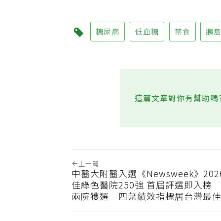
糖尿病
低血糖
禁食
胰
這篇文章對你有幫助嗎
上一篇
中醫大附醫入選《Newsweek》20
佳綠色醫院250強 首屆評選即入榜
兩院獲選 四葉績效指標居台灣最