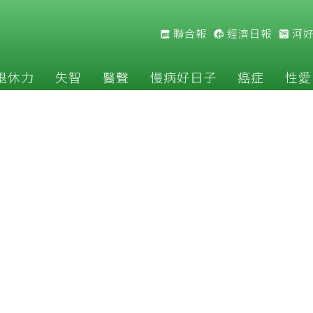
聯合報
經濟日報
河
退休力
失智
醫聲
慢病好日子
癌症
性愛