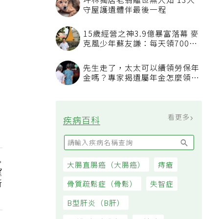
看更多
最新文章
沒人想碰的苦工就讓AI來！鴻海
團隊駐醫院找痛點 用科技讓醫
療更有溫度
糖尿病前期怎麼救？美國心臟協
會研究推「1夢幻水果組合」 酪
梨加它改善血管功能
望
新
桃園平鎮傳出80多歲夫弒妻案
家人發現緊急報案、警方調查中