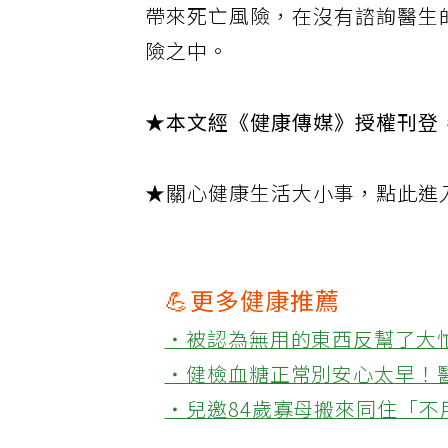
帶來死亡風險，在沒有諮詢醫生
險之中。
★本文經《健康傳媒》授權刊登
★關心健康生活大小事，點此進
💪更多健康推薦
‧被認為無用的東西反幫了大
‧健檢血糖正常別安心太早！
‧兒邀84歲寡母搬來同住「