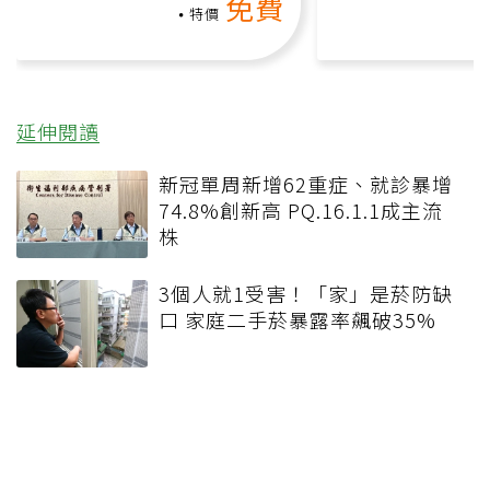
免費
課）
特價
延伸閱讀
新冠單周新增62重症、就診暴增
74.8%創新高 PQ.16.1.1成主流
株
3個人就1受害！「家」是菸防缺
口 家庭二手菸暴露率飆破35%