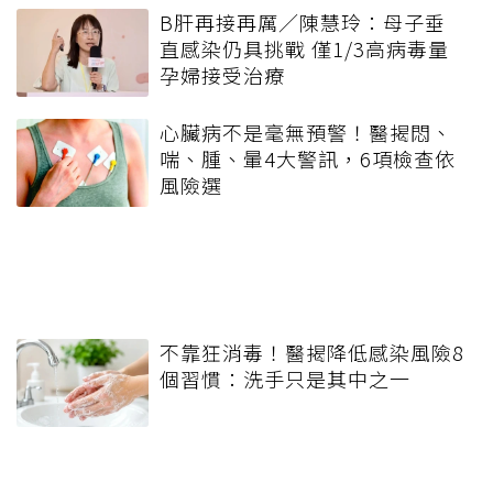
B肝再接再厲／陳慧玲：母子垂
直感染仍具挑戰 僅1/3高病毒量
孕婦接受治療
心臟病不是毫無預警！醫揭悶、
喘、腫、暈4大警訊，6項檢查依
風險選
不靠狂消毒！醫揭降低感染風險8
個習慣：洗手只是其中之一