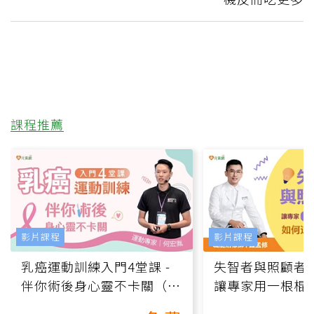
課程推薦
影片課程
影片課程
乳癌運動訓練入門4堂課 -
失智者與照顧者
伴你術後身心靈不卡關（線
讓專家用一根棍
上影音課）
何逆轉退化大腦