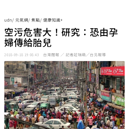
udn
/
元氣網
/
焦點
/
健康知識+
空污危害大！研究：恐由孕
婦傳給胎兒
台灣醒報 ／ 記者莊瑞萌╱台北報導
2018-09-18 19:08:43