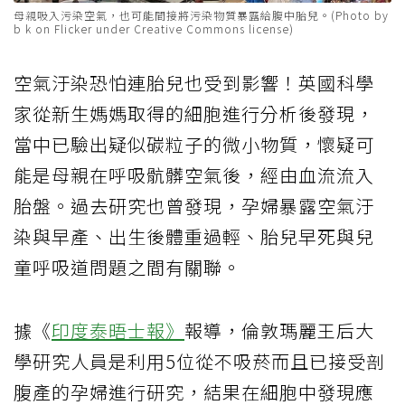
母親吸入污染空氣，也可能間接將污染物質暴露給腹中胎兒。(Photo by
b k on Flicker under Creative Commons license)
空氣汙染恐怕連胎兒也受到影響！英國科學
家從新生媽媽取得的細胞進行分析後發現，
當中已驗出疑似碳粒子的微小物質，懷疑可
能是母親在呼吸骯髒空氣後，經由血流流入
胎盤。過去研究也曾發現，孕婦暴露空氣汙
染與早產、出生後體重過輕、胎兒早死與兒
童呼吸道問題之間有關聯。
據《
印度泰晤士報》
報導，倫敦瑪麗王后大
學研究人員是利用5位從不吸菸而且已接受剖
腹產的孕婦進行研究，結果在細胞中發現應