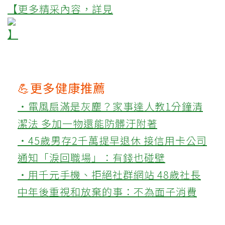
【更多精采內容，詳見
】
💪更多健康推薦
‧電風扇滿是灰塵？家事達人教1分鐘清
潔法 多加一物還能防髒汙附著
‧45歲男存2千萬提早退休 接信用卡公司
通知「淚回職場」：有錢也碰壁
‧用千元手機、拒絕社群網站 48歲社長
中年後重視和放棄的事：不為面子消費