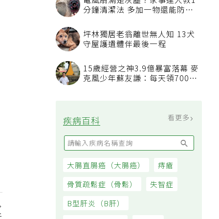
電風扇滿是灰塵？家事達人教1
分鐘清潔法 多加一物還能防髒
汙附著
坪林獨居老翁離世無人知 13犬
守屋護遺體伴最後一程
15歲經營之神3.9億暴富落幕 麥
克風少年蘇友謙：每天領700元
過日子
看更多
疾病百科
大腸直腸癌（大腸癌）
痔瘡
骨質疏鬆症（骨鬆）
失智症
B型肝炎（B肝）