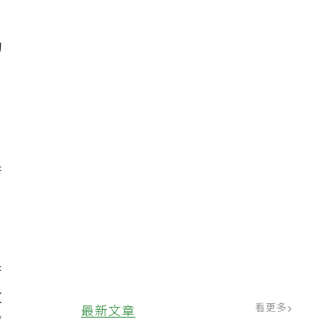
訊
的
，
苦
苦
什
苦
改
看更多
最新文章