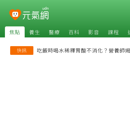
焦點
養生
醫療
百科
影音
課程
吃飯時喝水稀釋胃酸不消化？營養師
快訊