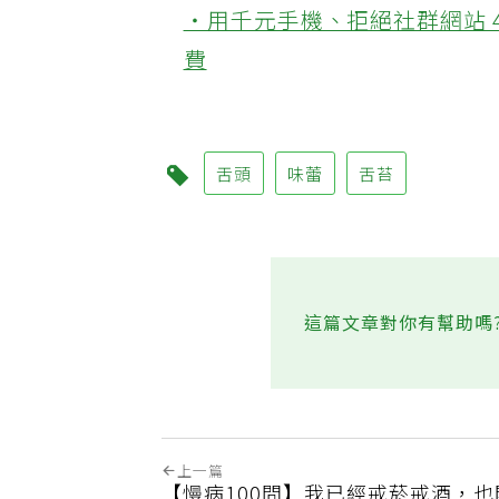
‧用千元手機、拒絕社群網站 
費
舌頭
味蕾
舌苔
這篇文章對你有幫助嗎
上一篇