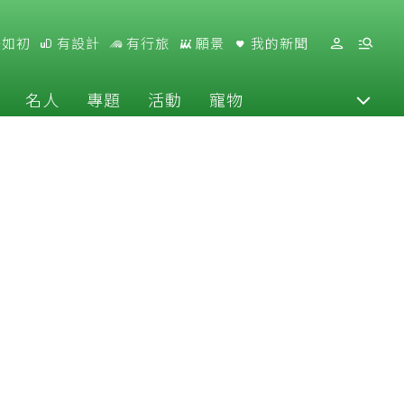
好如初
有設計
有行旅
願景
我的新聞
名人
專題
活動
寵物