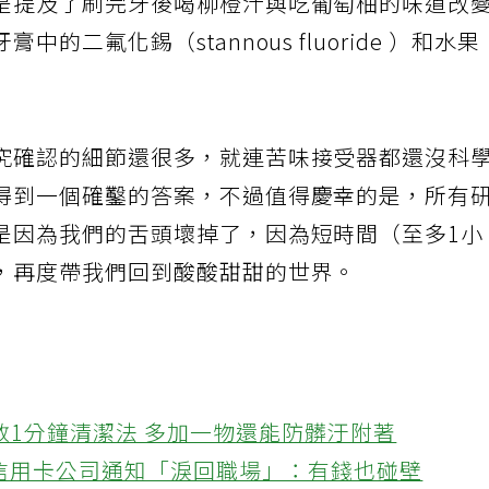
是提及了刷完牙後喝柳橙汁與吃葡萄柚的味道改
二氟化錫（stannous fluoride ）和水果
究確認的細節還很多，就連苦味接受器都還沒科
得到一個確鑿的答案，不過值得慶幸的是，所有
是因為我們的舌頭壞掉了，因為短時間（至多1小
，再度帶我們回到酸酸甜甜的世界。
教1分鐘清潔法 多加一物還能防髒汙附著
接信用卡公司通知「淚回職場」：有錢也碰壁