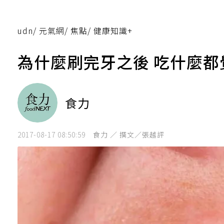
udn
/
元氣網
/
焦點
/
健康知識+
為什麼刷完牙之後 吃什麼
食力
2017-08-17 08:50:59
食力 ／ 撰文／張越評