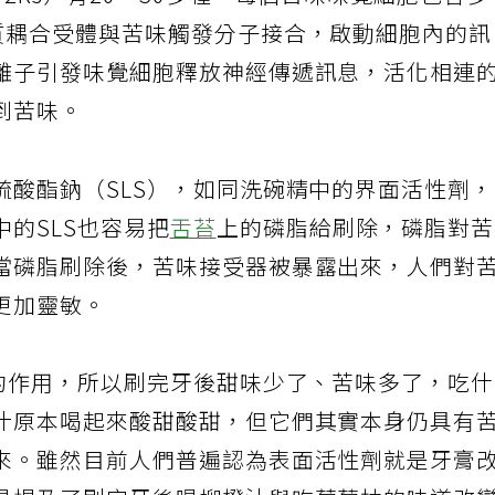
2Rs）有20～30多種，每個苦味味覺細胞包含多
質耦合受體與苦味觸發分子接合，啟動細胞內的
離子引發味覺細胞釋放神經傳遞訊息，活化相連
到苦味。
硫酸酯鈉（SLS），如同洗碗精中的界面活性劑
的SLS也容易把
舌苔
上的磷脂給刷除，磷脂對
當磷脂刷除後，苦味接受器被暴露出來，人們對
更加靈敏。
器的作用，所以刷完牙後甜味少了、苦味多了，吃
汁原本喝起來酸甜酸甜，但它們其實本身仍具有
來。雖然目前人們普遍認為表面活性劑就是牙膏