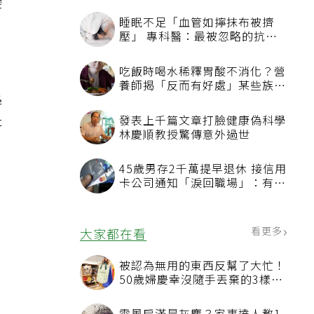
變
睡眠不足「血管如擰抹布被擠
壓」 專科醫：最被忽略的抗老
方法
吃飯時喝水稀釋胃酸不消化？營
養師揭「反而有好處」某些族群
學
才要禁
發表上千篇文章打臉健康偽科學
研
林慶順教授驚傳意外過世
45歲男存2千萬提早退休 接信用
卡公司通知「淚回職場」：有錢
也碰壁
看更多
大家都在看
被認為無用的東西反幫了大忙！
50歲婦慶幸沒隨手丟棄的3樣物
品