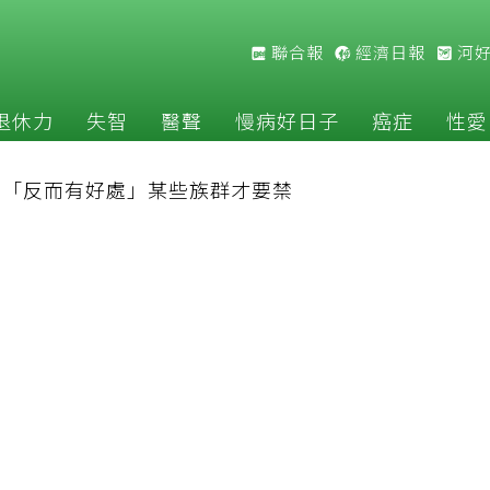
聯合報
經濟日報
河
退休力
失智
醫聲
慢病好日子
癌症
性愛
揭「反而有好處」某些族群才要禁