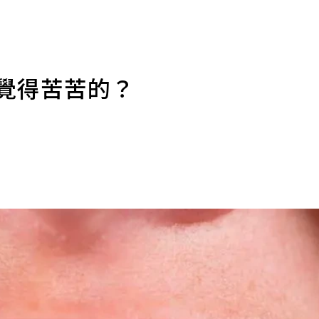
都覺得苦苦的？