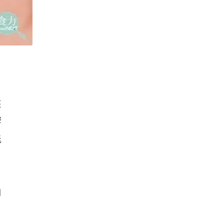
來
響
能
白
，