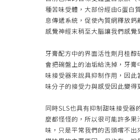
目前已知的苦味受體蛋白家族（T
種苦味受體，大部份經由G蛋白
息傳遞系統，促使內質網釋放鈣
感覺神經末稍至大腦讓我們感覺
牙膏配方中的界面活性劑月桂醇
會把碗盤上的油垢給洗掉，牙膏中
味接受器來說具抑制作用，因此
味分子的接受力與感受因此變得
同時SLS也具有抑制甜味接受
麼都怪怪的，所以很可能許多果
味，只是平常我們的舌頭嚐不出