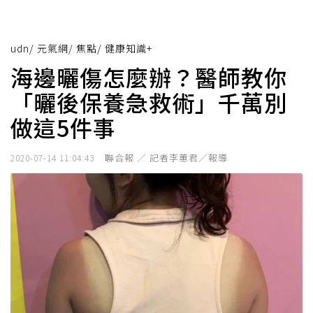
udn
/
元氣網
/
焦點
/
健康知識+
海邊曬傷怎麼辦？醫師教你
「曬後保養急救術」千萬別
做這5件事
聯合報 ／ 記者李蕙君／報導
2020-07-14 11:04:43