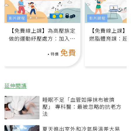
影片課程
影片課程
【免費線上課】為高壓族定
【免費線上課】
做的運動紓壓處方：加入行
燃脂體育課：超
動、增肌、互動元素，0基
氧」高壓族在家
免費
礎也能做！
負擔
特價
延伸閱讀
睡眠不足「血管如擰抹布被擠
壓」 專科醫：最被忽略的抗老方
法
夏天進出室外和冷氣房溫差大易