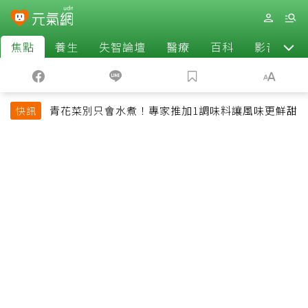
焦點
養生
失智論壇
醫療
百科
影音
青花菜別只會水煮！專家推加1調味料讓風味更鮮甜
快訊