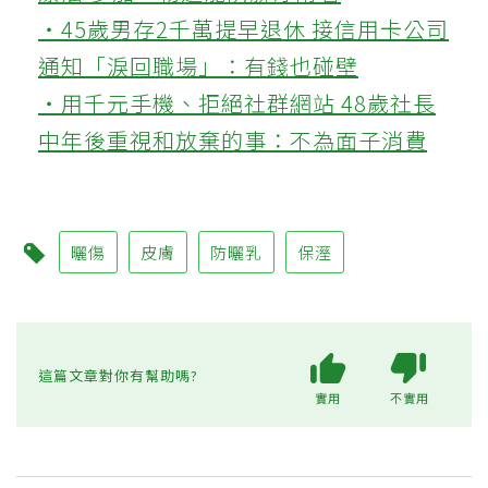
‧45歲男存2千萬提早退休 接信用卡公司
通知「淚回職場」：有錢也碰壁
‧用千元手機、拒絕社群網站 48歲社長
中年後重視和放棄的事：不為面子消費
曬傷
皮膚
防曬乳
保溼
這篇文章對你有幫助嗎?
實用
不實用