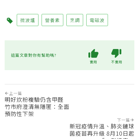
微波爐
營養素
烹調
電磁波
這篇文章對你有幫助嗎?
實用
不實用
上一篇
明好炊粉複驗仍含甲醛
竹市府澄清無隱匿：全面
預防性下架
下一篇
新冠疫情升溫、肺炎鏈球
菌疫苗再升級 8月10日起