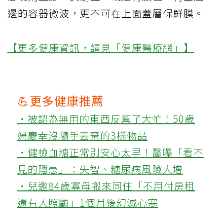
邊的容器微波，更不可在上面蓋層保鮮膜。
【更多健康資訊，請見「健康醫療網」】
💪更多健康推薦
‧被認為無用的東西反幫了大忙！50歲
婦慶幸沒隨手丟棄的3樣物品
‧健檢血糖正常別安心太早！醫曝「看不
見的隱患」：失智、糖尿病風險大增
‧兒邀84歲寡母搬來同住「不用付房租
還有人照顧」1個月後幻滅心寒