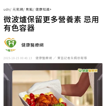
udn
/
元氣網
/
焦點
/
健康知識+
微波爐保留更多營養素 忌用
有色容器
健康醫療網
健康醫療網 ／ 實習記者朱姵慈報導
2015-10-15 00:48:13