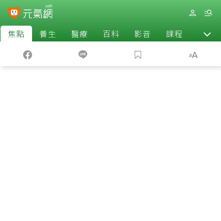
焦點
養生
醫療
百科
影音
課程
退休