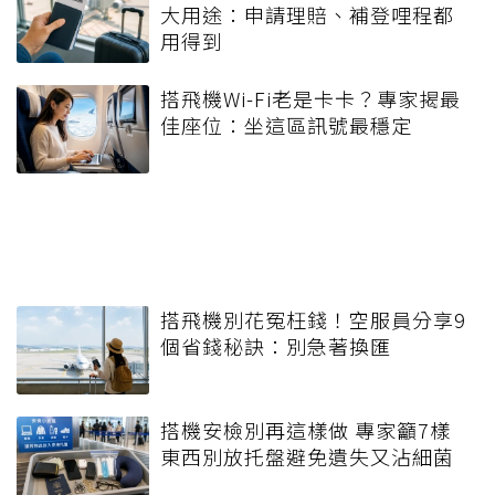
大用途：申請理賠、補登哩程都
用得到
搭飛機Wi-Fi老是卡卡？專家揭最
佳座位：坐這區訊號最穩定
搭飛機別花冤枉錢！空服員分享9
個省錢秘訣：別急著換匯
搭機安檢別再這樣做 專家籲7樣
東西別放托盤避免遺失又沾細菌