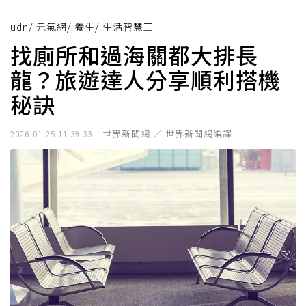
udn
/
元氣網
/
養生
/
生活智慧王
找廁所和過海關都大排長
龍？旅遊達人分享順利搭機
秘訣
世界新聞網 ／ 世界新聞網編譯
2026-01-25 11:39:33