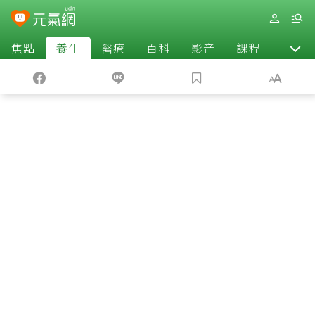
焦點
養生
醫療
百科
影音
課程
退休