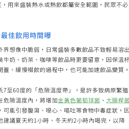
0度，用來盛裝熱水或熱飲都屬安全範圍，民眾不
季最佳飲用時間曝
外界想像中脆弱，日常盛裝多數飲品不致輕易溶
裝牛奶、奶茶、咖啡等飲品時更要留意，因保溫
開蓋、緩慢啜飲的過程中，也可能加速飲品變質
氏7至60度的「危險溫度帶」，是許多致病原繁
在危險溫度內，將增加
金黃色葡萄球菌
、
大腸桿
，可能引發腹瀉、噁心、嘔吐等食物中毒症狀，
他建議夏天約1小時、冬天約2小時內喝完，以降