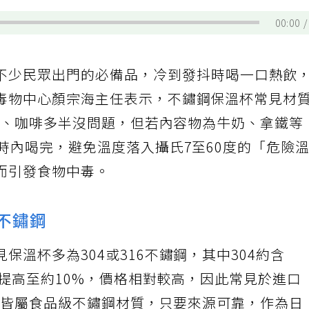
00:00
不少民眾出門的必備品，冷到發抖時喝一口熱飲
毒物中心顏宗海主任表示，不鏽鋼保溫杯常見材
、茶、咖啡多半沒問題，但若內容物為牛奶、拿鐵等
時內喝完，避免溫度落入攝氏7至60度的「危險
而引發食物中毒。
6不鏽鋼
保溫杯多為304或316不鏽鋼，其中304約含
含量提高至約10%，價格相對較高，因此常見於進口
6，皆屬食品級不鏽鋼材質，只要來源可靠，作為日