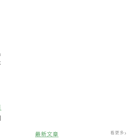
必
出
杯
。
殖
菌
因
看更多
最新文章