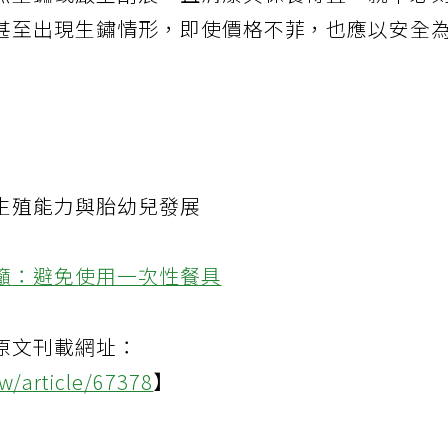
無生鏽或嚴重刮痕，且清潔與保養得宜，就不必
甚至出現生鏽情形，即使價格不菲，也應以安全
生殖能力與胎幼兒發展
籲：避免使用一次性餐具
原文刊載網址：
w/article/67378
】