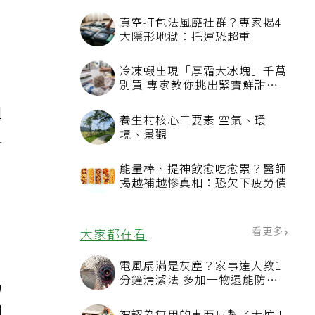
真空打包法風靡社群？專家揭4
大隱形地獄：托運恐超重
冷凍蝦出現「厚霜大冰塊」千萬
別買 專家教你挑出緊實鮮甜蝦
，
子
粗
養生村核心三要素 空氣、環
境、景觀
且
能量棒、提神飲愈吃愈累？醫師
揭越補越慘真相：恐欠下疲勞債
、
看更多
大家都在看
電風扇滿是灰塵？家事達人教1
分鐘清潔法 多加一物還能防髒
仍
汙附著