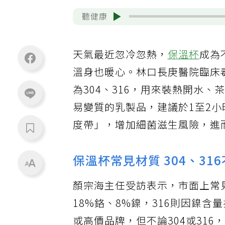
聽健康
天氣最近忽冷忽熱，
保溫杯
成為
溫身也暖心。林口長庚醫院臨床
為304、316，用來裝熱開水
易變質的乳製品，建議於1至2小
度帶」，增加細菌滋生風險，進
保溫杯常見材質 304、31
顏宗海主任受訪表示，市面上常見
18%鉻、8%鎳，316則因鎳
或高價品牌，但不論304或31