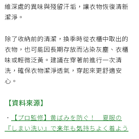
維深處的異味與殘留汗垢，讓衣物恢復清新
潔淨。
除了收納前的清潔，換季時從衣櫃中取出的
衣物，也可能因長期存放而沾染灰塵、衣櫃
味或輕微泛黃。建議在穿著前進行一次清
洗，確保衣物潔淨透氣，穿起來更舒適安
心。
【資料來源】
．
【プロ監修】黄ばみを防ぐ！ 夏服の
『しまい洗い』で来年も気持ちよく着よう