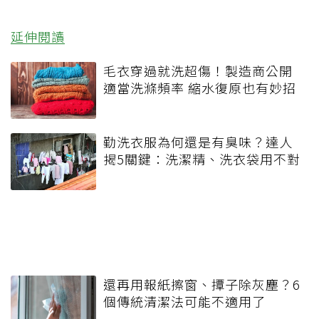
延伸閱讀
毛衣穿過就洗超傷！製造商公開
適當洗滌頻率 縮水復原也有妙招
勤洗衣服為何還是有臭味？達人
揭5關鍵：洗潔精、洗衣袋用不對
還再用報紙擦窗、撢子除灰塵？6
個傳統清潔法可能不適用了