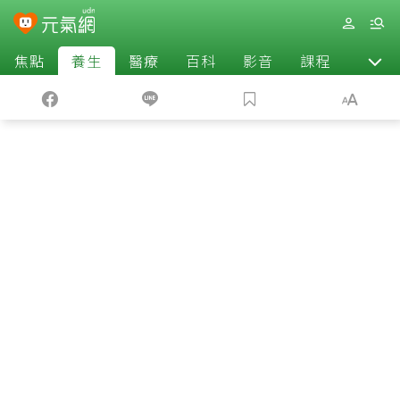
焦點
養生
醫療
百科
影音
課程
退休