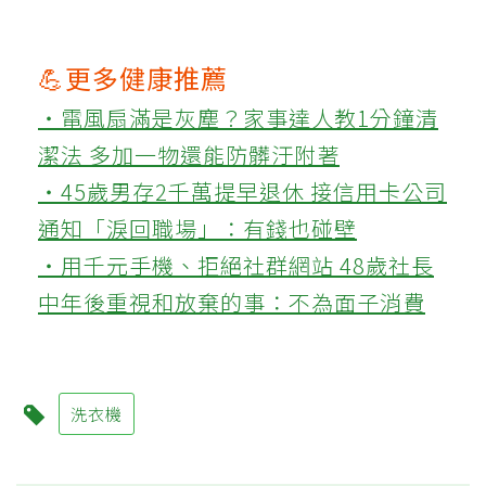
💪更多健康推薦
‧電風扇滿是灰塵？家事達人教1分鐘清
潔法 多加一物還能防髒汙附著
‧45歲男存2千萬提早退休 接信用卡公司
通知「淚回職場」：有錢也碰壁
‧用千元手機、拒絕社群網站 48歲社長
中年後重視和放棄的事：不為面子消費
洗衣機