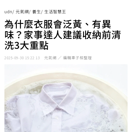
udn
/
元氣網
/
養生
/
生活智慧王
為什麼衣服會泛黃、有異
味？家事達人建議收納前清
洗3大重點
元氣網 ／ 編輯辜子桓整理
2025-09-30 15:22:13