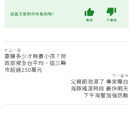
這篇文章對你有幫助嗎?
實用
不實用
上一篇
要賺多少才夠養小孩？財
政部揭全台平均、這三縣
市超過250萬元
下一篇
父親節泡湯了 專家曝白
海豚搖滾時段 最快明天
下午海警加強防颱