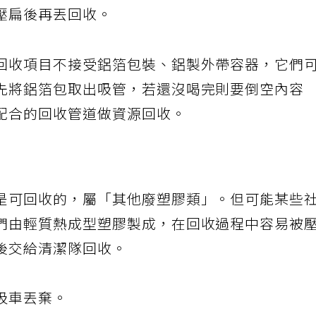
屬廢紙容器類，可回收，但請與紙類分開回收。
壓扁後再丟回收。
回收項目不接受鋁箔包裝、鋁製外帶容器，它們
先將鋁箔包取出吸管，若還沒喝完則要倒空內容
配合的回收管道做資源回收。
是可回收的，屬「其他廢塑膠類」。但可能某些
們由輕質熱成型塑膠製成，在回收過程中容易被
後交給清潔隊回收。
圾車丟棄。