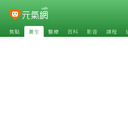
焦點
養生
醫療
百科
影音
課程