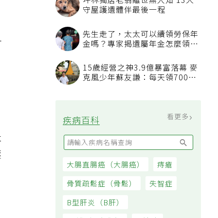
也
可
社
壓