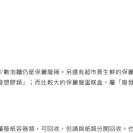
少數泡麵仍是保麗龍碗。另還有超市買生鮮的保
廢塑膠類」；而比較大的保麗龍蛋糕盒，屬「廢