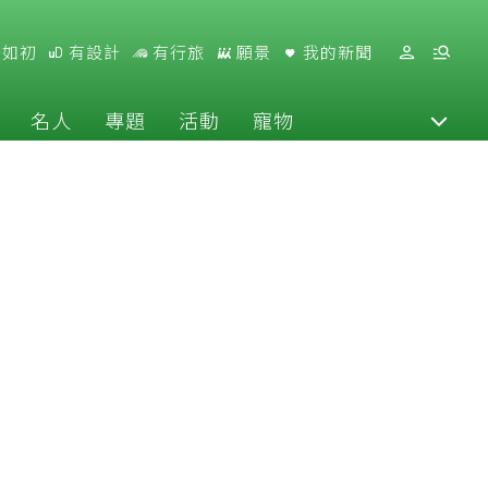
好如初
有設計
有行旅
願景
我的新聞
名人
專題
活動
寵物