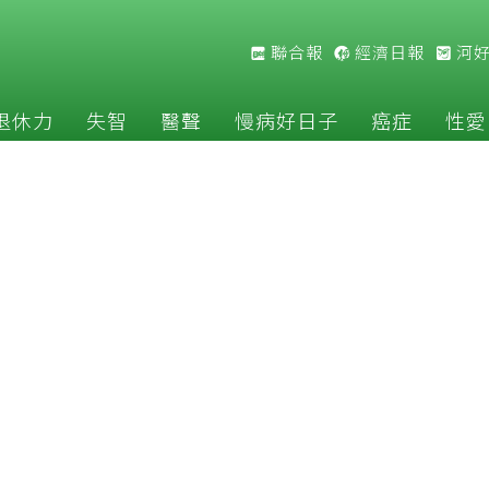
聯合報
經濟日報
河
退休力
失智
醫聲
慢病好日子
癌症
性愛