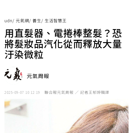
udn
/
元氣網
/
養生
/
生活智慧王
用直髮器、電捲棒整髮？恐
將髮妝品汽化從而釋放大量
汙染微粒
元氣周報
聯合報元氣周報 ／ 記者王郁婷輯譯
2025-09-07 10:12:19