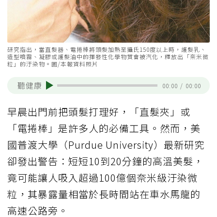
研究指出，當直髮器、電捲棒將頭髮加熱至攝氏150度以上時，護髮乳、
造型噴霧、凝膠或護髮油中的揮發性化學物質會被汽化，釋放出「奈米微
粒」的汙染物。圖/本報資料照片
聽健康
00:00
/
00:00
早晨出門前把頭髮打理好，「直髮夾」或
「電捲棒」是許多人的必備工具。然而，美
國普渡大學（Purdue University）最新研究
卻發出警告：短短10到20分鐘的高溫美髮，
竟可能讓人吸入超過100億個奈米級汙染微
粒，其暴露量相當於長時間站在車水馬龍的
高速公路旁。