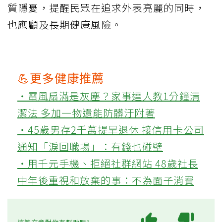
質隱憂，提醒民眾在追求外表亮麗的同時，
也應顧及長期健康風險。
💪更多健康推薦
‧電風扇滿是灰塵？家事達人教1分鐘清
潔法 多加一物還能防髒汙附著
‧45歲男存2千萬提早退休 接信用卡公司
通知「淚回職場」：有錢也碰壁
‧用千元手機、拒絕社群網站 48歲社長
中年後重視和放棄的事：不為面子消費