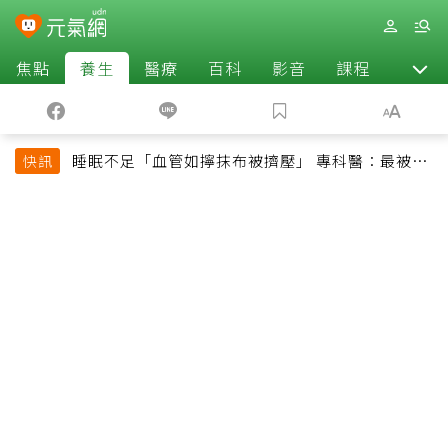
焦點
養生
醫療
百科
影音
課程
退休
睡眠不足「血管如擰抹布被擠壓」 專科醫：最被忽
快訊
略的抗老方法