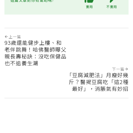
這篇文章對你有幫助嗎?
實用
不實用
上一篇
93歲還能健步上樓、和
老伴跳舞！哈佛醫師曝父
親長壽秘訣：沒吃保健品
也不追養生潮
下一篇
「豆腐減肥法」月瘦好幾
斤？醫揭豆腐吃「這2種
最好」，消脹氣有妙招