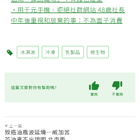
‧用千元手機、拒絕社群網站 48歲社長
中年後重視和放棄的事：不為面子消費
冰淇淋
冷凍
乳製品
微生物
這篇文章對你有幫助嗎?
實用
不實用
上一篇
致癌油風波延燒…威加苦
茶油拿不出證明 北市衛