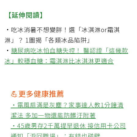
【延伸閱讀】
·
吃冰消暑不想變胖！選「冰淇淋or霜淇
淋」？ 1圖揭「各類冰品陷阱」
·
糖尿病吃冰怕血糖失控！ 醫認證「這幾款
冰」較穩血糖：霜淇淋比冰淇淋更適合
💪更多健康推薦
‧電風扇滿是灰塵？家事達人教1分鐘清
潔法 多加一物還能防髒汙附著
‧45歲男存2千萬提早退休 接信用卡公司
通知「淚回職場」：有錢也碰壁