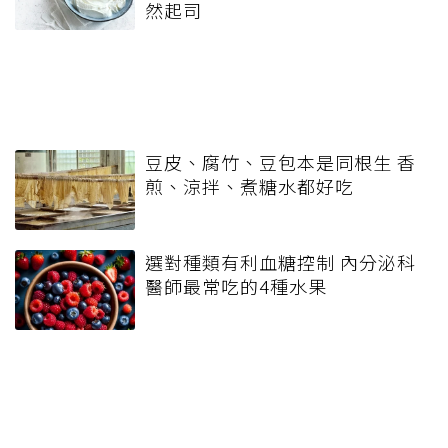
然起司
豆皮、腐竹、豆包本是同根生 香
煎、涼拌、煮糖水都好吃
選對種類有利血糖控制 內分泌科
醫師最常吃的4種水果