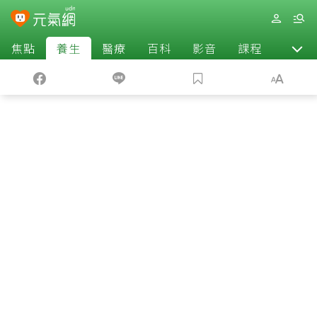
焦點
養生
醫療
百科
影音
課程
退休