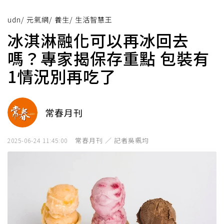
udn
/
元氣網
/
養生
/
生活智慧王
冰淇淋融化可以再冰回去
嗎？專家揭保存重點 包裝有
1情況別再吃了
常春月刊
常春月刊 ／ 記者吳珮均
2025-06-24 11:45:00