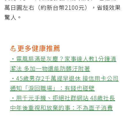
萬日圓左右（約新台幣2100元），省錢效果
驚人。
💪更多健康推薦
‧電風扇滿是灰塵？家事達人教1分鐘清
潔法 多加一物還能防髒汙附著
‧45歲男存2千萬提早退休 接信用卡公司
通知「淚回職場」：有錢也碰壁
‧用千元手機、拒絕社群網站 48歲社長
中年後重視和放棄的事：不為面子消費