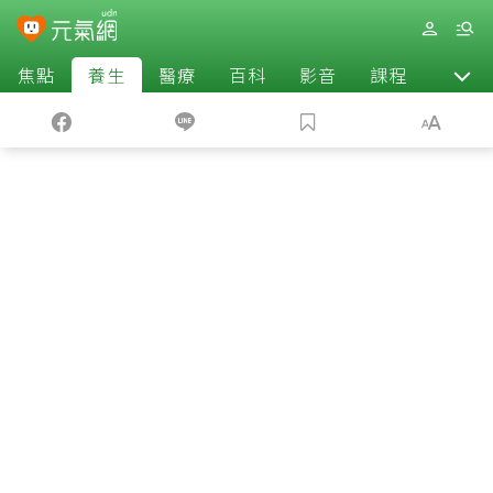
焦點
養生
醫療
百科
影音
課程
退休