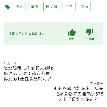
記帳
優惠
斷捨離
投資
購物
這篇文章對你有幫助嗎?
實用
不實用
上一篇
想延緩老化不必花大錢吃
保健品 研究：超市都買
得到的1便宜食品就可以
下一篇
不必忍餓也能減肥！補充
2類食物每天自然少575
大卡「還能吃飽飽的」