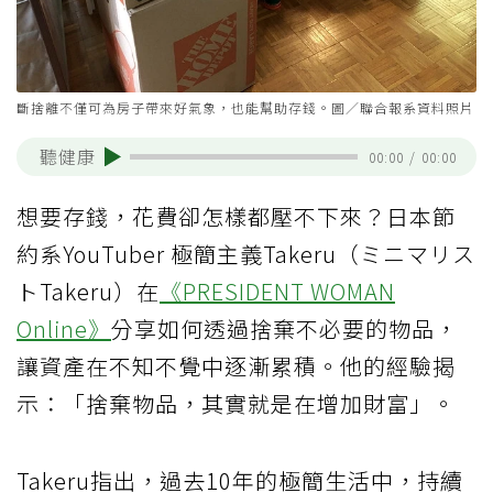
斷捨離不僅可為房子帶來好氣象，也能幫助存錢。圖／聯合報系資料照片
聽健康
00:00
/
00:00
想要存錢，花費卻怎樣都壓不下來？日本節
約系YouTuber 極簡主義Takeru（ミニマリス
トTakeru）在
《PRESIDENT WOMAN
Online》
分享如何透過捨棄不必要的物品，
讓資產在不知不覺中逐漸累積。他的經驗揭
示：「捨棄物品，其實就是在增加財富」。
Takeru指出，過去10年的極簡生活中，持續