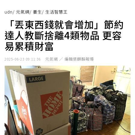
udn
/
元氣網
/
養生
/
生活智慧王
「丟東西錢就會增加」節約
達人教斷捨離4類物品 更容
易累積財富
元氣網 ／ 編輯張麒麟報導
2025-06-23 09:11:36