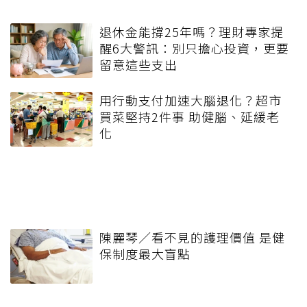
退休金能撐25年嗎？理財專家提
醒6大警訊：別只擔心投資，更要
留意這些支出
用行動支付加速大腦退化？超市
買菜堅持2件事 助健腦、延緩老
化
陳麗琴／看不見的護理價值 是健
保制度最大盲點