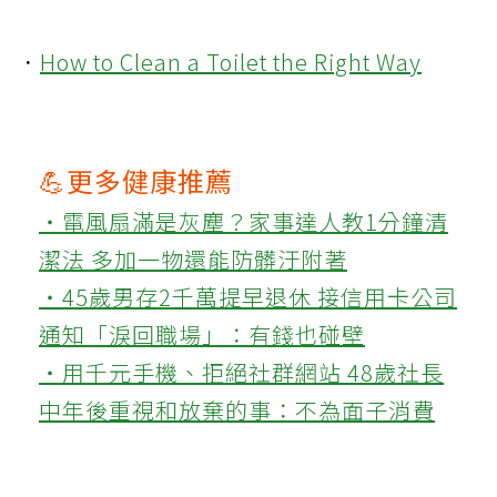
．
How to Clean a Toilet the Right Way
💪更多健康推薦
‧電風扇滿是灰塵？家事達人教1分鐘清
潔法 多加一物還能防髒汙附著
‧45歲男存2千萬提早退休 接信用卡公司
通知「淚回職場」：有錢也碰壁
‧用千元手機、拒絕社群網站 48歲社長
中年後重視和放棄的事：不為面子消費