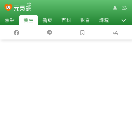
焦點
養生
醫療
百科
影音
課程
退休