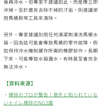
後再沖水，但專家不建議如此，而是應立即
沖掉。至於還有去除不掉的汙垢，則建議使
用馬桶刷等工具來清除。
另外，專家建議別用任何清潔劑清洗馬桶水
箱，因為這可能會導致馬桶的零件故障，例
如保持沖水機制運作所需的橡膠部件。長期
下來，可能導致水箱漏水，有時甚至會完全
無法沖水。
【資料來源】
．
掃除のプロが警告！意外と知られていな
いトイレ掃除のNG3選