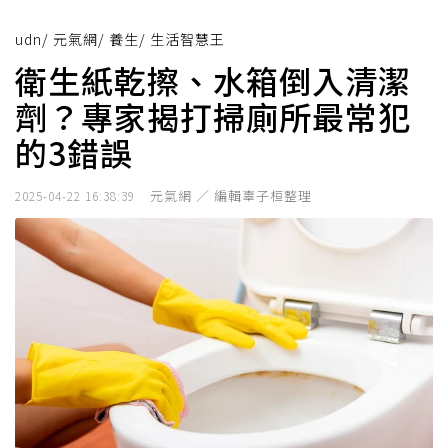
udn
/
元氣網
/
養生
/
生活智慧王
衛生紙乾擦、水箱倒入清潔
劑？專家揭打掃廁所最常犯
的3錯誤
元氣網 ／ 編輯辜子桓整理
2025-04-22 16:38:39