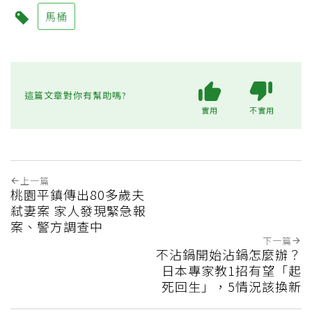
馬桶
這篇文章對你有幫助嗎?
實用
不實用
上一篇
桃園平鎮傳出80多歲夫
弒妻案 家人發現緊急報
案、警方調查中
下一篇
不沾鍋開始沾鍋怎麼辦？
日本專家教1招有望「起
死回生」，5情況該換新