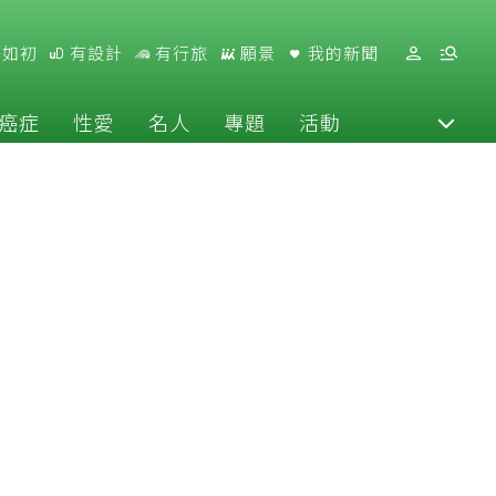
好如初
有設計
有行旅
願景
我的新聞
癌症
性愛
名人
專題
活動