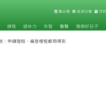
聯合報
經濟日報
河
課程
退休力
失智
醫聲
慢病好日子
途：申請理賠、補登哩程都用得到