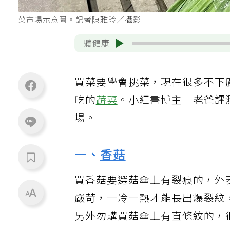
菜市場示意圖。記者陳雅玲／攝影
聽健康
買菜要學會挑菜，現在很多不下
吃的
蔬菜
。小紅書博主「老爸評
場。
一、
香菇
買香菇要選菇傘上有裂痕的，外
嚴苛，一冷一熱才能長出爆裂紋
另外勿購買菇傘上有直條紋的，