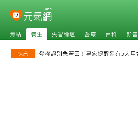
焦點
養生
失智論壇
醫療
百科
影音
登機證別急著丟！專家提醒還有5大用
快訊