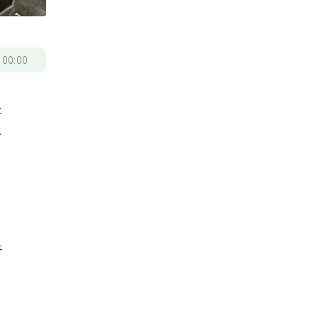
/
00:00
好
市
件
。