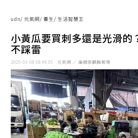
udn
/
元氣網
/
養生
/
生活智慧王
小黃瓜要買刺多還是光滑的
不踩雷
2025-03-08 08:49:35
元氣網 ／ 編輯張麒麟報導