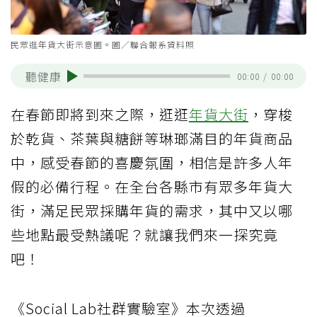
民眾逛年貨大街示意圖。圖／聯合報系資料照
聽健康
00:00
/
00:00
在春節即將到來之際，逛逛
年貨大街
，穿梭
於乾貨、茶葉與糖餅等琳瑯滿目的年貨商品
中，感受春節的喜慶氛圍，相信是許多人年
假的必備行程。在全台各縣市有眾多年貨大
街，滿足民眾採購年貨的需求，其中又以哪
些地點最受熱議呢？就讓我們來一探究竟
吧！
《Social Lab社群實驗室》本次透過