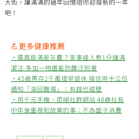
大街，讓滿滿的過年回憶陪你迎接新的一年
吧！
💪更多健康推薦
‧電風扇滿是灰塵？家事達人教1分鐘清
潔法 多加一物還能防髒汙附著
‧45歲男存2千萬提早退休 接信用卡公司
通知「淚回職場」：有錢也碰壁
‧用千元手機、拒絕社群網站 48歲社長
中年後重視和放棄的事：不為面子消費