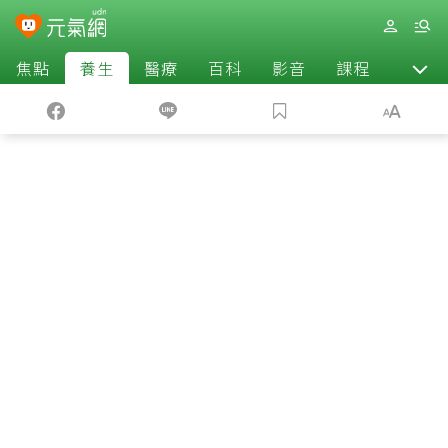
焦點
養生
醫療
百科
影音
課程
退休