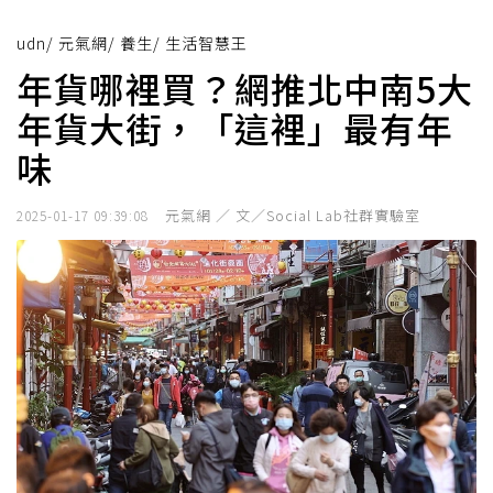
udn
/
元氣網
/
養生
/
生活智慧王
年貨哪裡買？網推北中南5大
年貨大街，「這裡」最有年
味
元氣網 ／ 文／Social Lab社群實驗室
2025-01-17 09:39:08