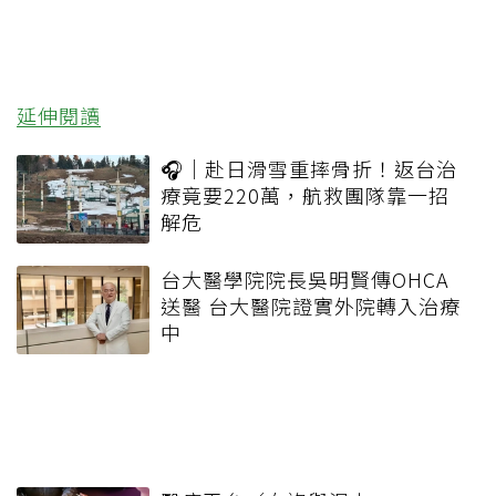
延伸閱讀
🎧｜赴日滑雪重摔骨折！返台治
療竟要220萬，航救團隊靠一招
解危
台大醫學院院長吳明賢傳OHCA
送醫 台大醫院證實外院轉入治療
中