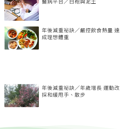
醫病平台／白袍與泥土
年後減重祕訣／嚴控飲食熱量 達
成理想體重
年後減重祕訣／年歲增長 運動改
採和緩甩手、散步