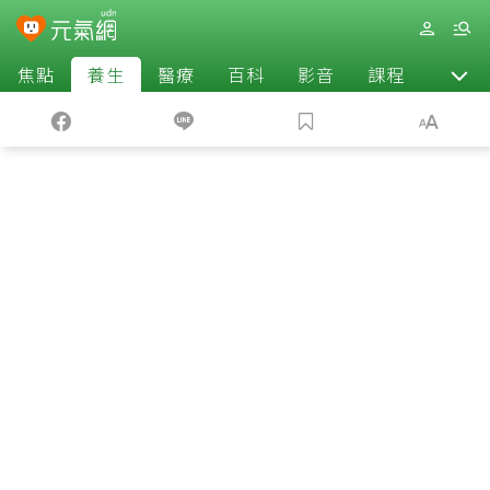
焦點
養生
醫療
百科
影音
課程
退休