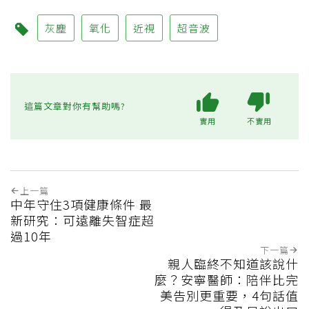
灰塵
氧化
近視
超音波
這篇文章對你有幫助嗎?
實用
不實用
上一篇
中年守住3項健康條件 最
新研究：可遠離失智症超
過10年
下一篇
親人臨終不知道該說什
麼？安寧醫師：陪伴比完
美告別更重要，4句話值