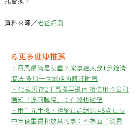
托替換。
資料來源／
老爸評測
💪更多健康推薦
‧電風扇滿是灰塵？家事達人教1分鐘清
潔法 多加一物還能防髒汙附著
‧45歲男存2千萬提早退休 接信用卡公司
通知「淚回職場」：有錢也碰壁
‧用千元手機、拒絕社群網站 48歲社長
中年後重視和放棄的事：不為面子消費