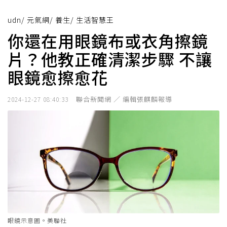
udn
/
元氣網
/
養生
/
生活智慧王
你還在用眼鏡布或衣角擦鏡
片？他教正確清潔步驟 不讓
眼鏡愈擦愈花
聯合新聞網 ／ 編輯張麒麟報導
2024-12-27 08:40:33
眼鏡示意圖。美聯社