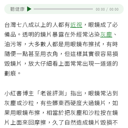
聽健康
00:00
/
00:00
台灣七八成以上的人都有
近視
，眼鏡成了必
備品。透明的鏡片暴露在外經常沾染
灰塵
、
油污等，大多數人都是用眼鏡布擦拭，有時
隨便一點甚至用衣角，但這樣其實很容易損
毀鏡片，放大仔細看上面常常出現一道道的
劃痕。
小紅書博主「老爸評測」指出，眼鏡常沾到
灰塵或沙粒，有些髒東西硬度大過鏡片，如
果用眼鏡布擦，相當於把灰塵和沙粒按在鏡
片上面來回摩擦，久了自然造成鏡片毀損不