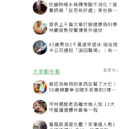
吃飯時喝水稀釋胃酸不消化？營
養師揭「反而有好處」某些族群
才要禁
發表上千篇文章打臉健康偽科學
林慶順教授驚傳意外過世
45歲男存2千萬提早退休 接信用
卡公司通知「淚回職場」：有錢
也碰壁
看更多
大家都在看
被認為無用的東西反幫了大忙！
50歲婦慶幸沒隨手丟棄的3樣物
品
坪林獨居老翁離世無人知 13犬
守屋護遺體伴最後一程
電風扇滿是灰塵？家事達人教1