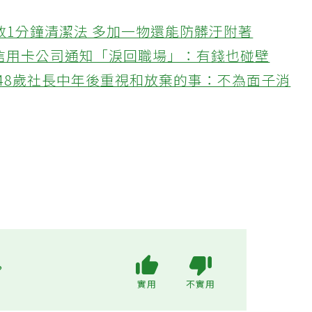
教1分鐘清潔法 多加一物還能防髒汙附著
接信用卡公司通知「淚回職場」：有錢也碰壁
48歲社長中年後重視和放棄的事：不為面子消
?
實用
不實用