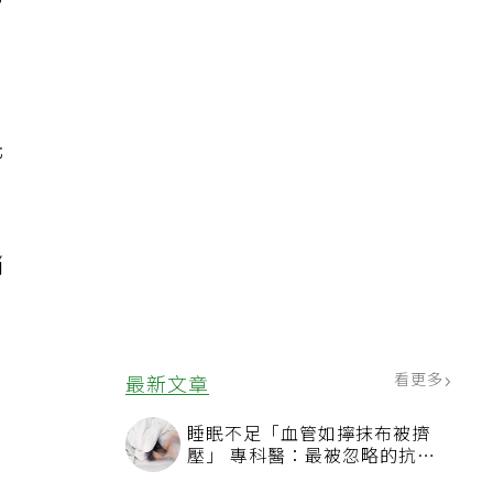
屬
光
稍
看更多
最新文章
睡眠不足「血管如擰抹布被擠
壓」 專科醫：最被忽略的抗老
方法