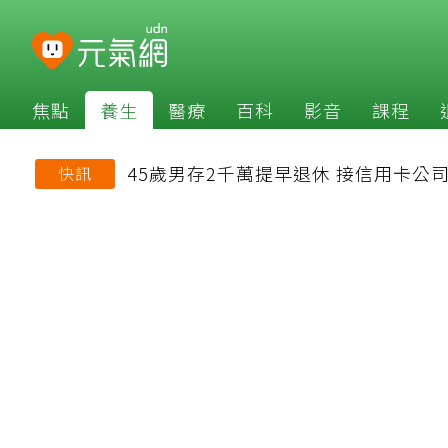
焦點
養生
醫療
百科
影音
課程
45歲男存2千萬提早退休 接信用卡
快訊