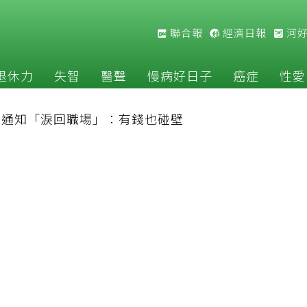
聯合報
經濟日報
河
退休力
失智
醫聲
慢病好日子
癌症
性愛
公司通知「淚回職場」：有錢也碰壁