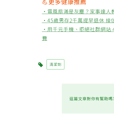
💪更多健康推薦
‧電風扇滿是灰塵？家事達人
‧45歲男存2千萬提早退休 
‧用千元手機、拒絕社群網站 
費
清潔劑
這篇文章對你有幫助嗎