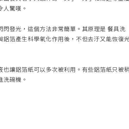
拿出餐具看了大感神奇，叉子、刀子和湯匙等金
令人驚嘆。
閃閃發光，這個方法非常簡單。其原理是 餐具洗
與鋁箔產生科學氧化作用後，不但去汙又能恢復
竅也讓鋁箔紙可以多次被利用。有些鋁箔紙只被
進洗碗機。