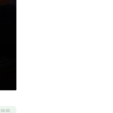
/
00:00