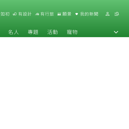
好如初
有設計
有行旅
願景
我的新聞
名人
專題
活動
寵物