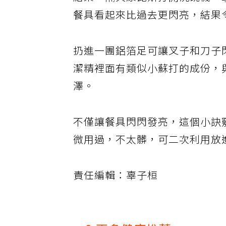
結果，隔天康比斯打開洗碗機，
餐具看起來比過去更閃亮，結果
扔進一團鋁箔足可讓叉子和刀子
潔精裡面有類似小蘇打的成份，
澤。
不僅讓餐具閃閃發亮，這個小訣
微用過，不太髒，可二次利用放
責任編輯：辜子桓