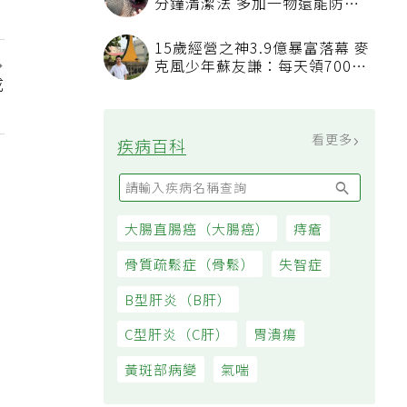
分鐘清潔法 多加一物還能防髒
汙附著
15歲經營之神3.9億暴富落幕 麥
克風少年蘇友謙：每天領700元
成
過日子
看更多
疾病百科
大腸直腸癌（大腸癌）
痔瘡
骨質疏鬆症（骨鬆）
失智症
B型肝炎（B肝）
C型肝炎（C肝）
胃潰瘍
黃斑部病變
氣喘