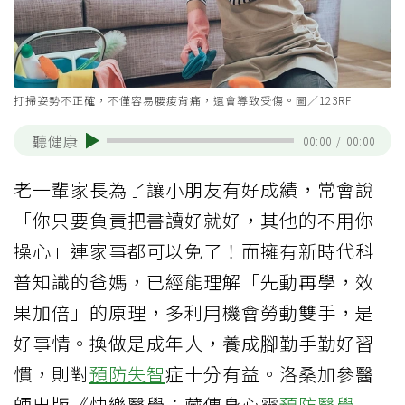
打掃姿勢不正確，不僅容易腰痠背痛，還會導致受傷。圖／123RF
聽健康
00:00
/
00:00
老一輩家長為了讓小朋友有好成績，常會說
「你只要負責把書讀好就好，其他的不用你
操心」連家事都可以免了！而擁有新時代科
普知識的爸媽，已經能理解「先動再學，效
果加倍」的原理，多利用機會勞動雙手，是
好事情。換做是成年人，養成腳勤手勤好習
慣，則對
預防失智
症十分有益。洛桑加參醫
師出版《快樂醫學：藏傳身心靈
預防醫學