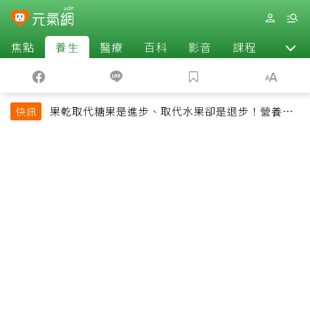
焦點
養生
醫療
百科
影音
課程
退休
果乾取代糖果是進步、取代水果卻是退步！營養師
快訊
揭果乾堅果常見健康陷阱