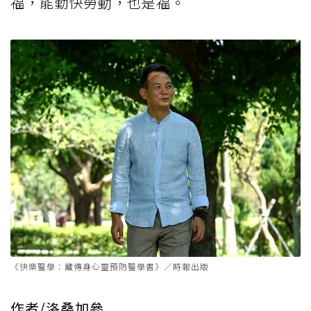
福，能勤快勞動，也是福。
《快樂醫學：藏傳身心靈預防醫學書》／時報出版
作者/洛桑加參