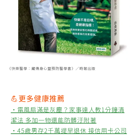
《快樂醫學：藏傳身心靈預防醫學書》／時報出版
💪更多健康推薦
‧電風扇滿是灰塵？家事達人教1分鐘清
潔法 多加一物還能防髒汙附著
‧45歲男存2千萬提早退休 接信用卡公司