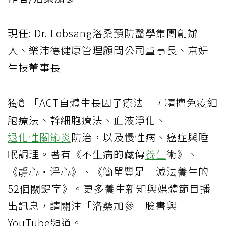
現任: Dr. Lobsang洛桑預防醫學集團創辦
人、樂沛德健康管理顧問公司董事長、京妍
生技董事長
獨創「ACT自體生長因子療法」，精擅免疫細
胞療法、幹細胞療法、血液淨化、
退化性關節炎
防治，以及慢性病、癌症與睡
眠調理。著有《不生病的藏傳
養生
術》、
《靜心・淨心》、《簡單豐足—減法養生的
52個關鍵字》。更多養生新知與媒體節目播
出訊息，請關注「洛桑加參」臉書與
YouTube頻道。