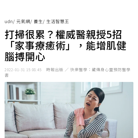
udn
/
元氣網
/
養生
/
生活智慧王
打掃很累？權威醫親授5招
「家事療癒術」，能增肌健
腦搏開心
時報出版 ／ 快樂醫學：藏傳身心靈預防醫學
2022-01-31 15:08:45
書