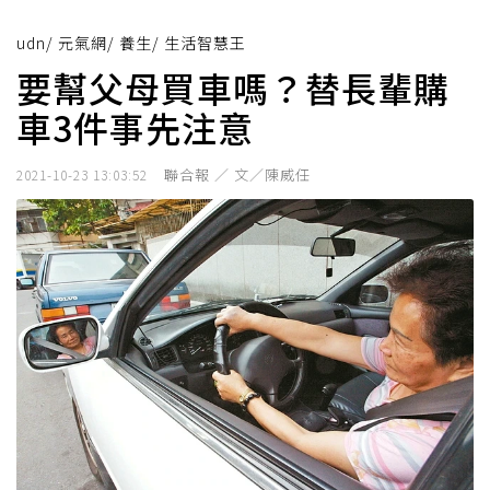
udn
/
元氣網
/
養生
/
生活智慧王
要幫父母買車嗎？替長輩購
車3件事先注意
聯合報 ／ 文／陳威任
2021-10-23 13:03:52