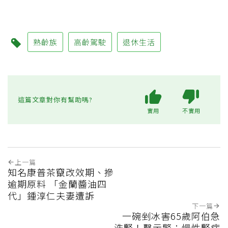
熟齡族
高齡駕駛
退休生活
這篇文章對你有幫助嗎?
實用
不實用
上一篇
知名康普茶竄改效期、摻
逾期原料 「金蘭醬油四
代」鍾淳仁夫妻遭訴
下一篇
一碗剉冰害65歲阿伯急
洗腎！醫示警：慢性腎病