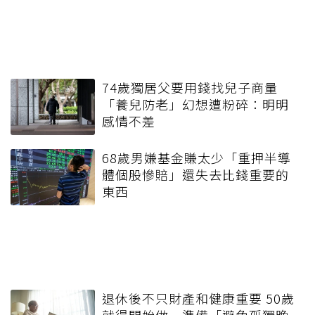
74歲獨居父要用錢找兒子商量
「養兒防老」幻想遭粉碎：明明
感情不差
68歲男嫌基金賺太少「重押半導
體個股慘賠」還失去比錢重要的
東西
退休後不只財產和健康重要 50歲
就得開始做一準備「避免孤獨晚