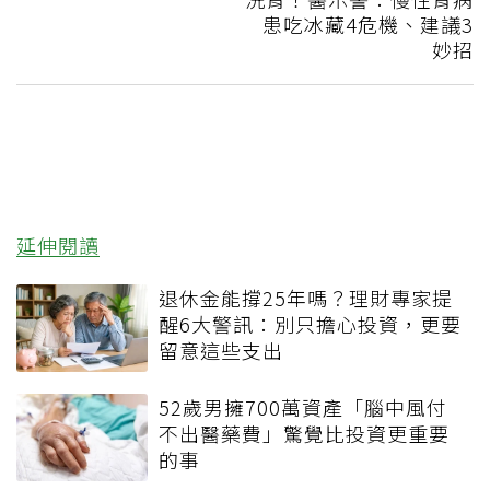
患吃冰藏4危機、建議3
妙招
延伸閱讀
退休金能撐25年嗎？理財專家提
醒6大警訊：別只擔心投資，更要
留意這些支出
52歲男擁700萬資產「腦中風付
不出醫藥費」驚覺比投資更重要
的事