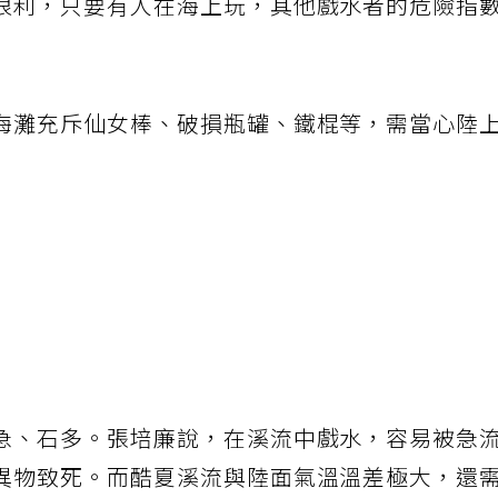
很利，只要有人在海上玩，其他戲水者的危險指
海灘充斥仙女棒、破損瓶罐、鐵棍等，需當心陸
急、石多。張培廉說，在溪流中戲水，容易被急
異物致死。而酷夏溪流與陸面氣溫溫差極大，還