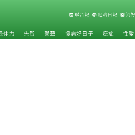
聯合報
經濟日報
河
退休力
失智
醫聲
慢病好日子
癌症
性愛