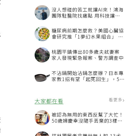
數
沒人想碰的苦工就讓AI來！鴻海
團隊駐醫院找痛點 用科技讓醫
療更有溫度
糖尿病前期怎麼救？美國心臟協
上
會研究推「1夢幻水果組合」 酪
梨加它改善血管功能
桃園平鎮傳出80多歲夫弒妻案
家人發現緊急報案、警方調查中
不沾鍋開始沾鍋怎麼辦？日本專
家教1招有望「起死回生」，5情
況該換新
看更多
大家都在看
被認為無用的東西反幫了大忙！
流
50歲婦慶幸沒隨手丟棄的3樣物
品
需