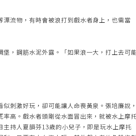
等漂流物，有時會被浪打到戲水者身上，也需當
碉堡，鋼筋水泥外露。「如果浪一大，打上去可
看似刺激好玩，卻可能讓人命喪黃泉。張培廉說
死率高。戲水者頭剛從水面冒出來，就被水上摩
目主持人夏韻芬13歲的小兒子，即是玩水上摩托