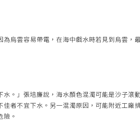
因為烏雲容易帶電，在海中戲水時若見到烏雲，
下水。」張培廉說，海水顏色混濁可能是沙子滾
不佳者不宜下水。另一混濁原因，可能附近工廠
危險。