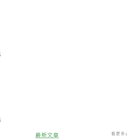
能
，
托
看更多
最新文章