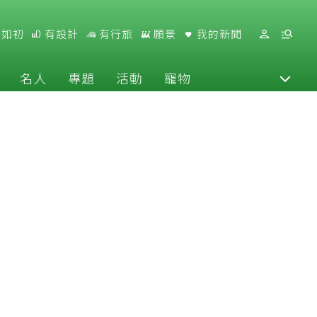
好如初
有設計
有行旅
願景
我的新聞
名人
專題
活動
寵物