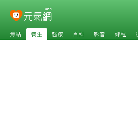
焦點
養生
醫療
百科
影音
課程