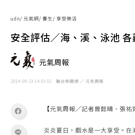
udn
/
元氣網
/
養生
/
享受樂活
安全評估／海、溪、泳池 各
元氣周報
2014-09-23 14:03:02
聯合新聞網 ／ 元氣周報
【元氣周報／記者曾懿晴、張祐
炎炎夏日，戲水是一大享受。在