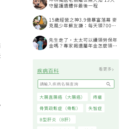
坪林獨居老翁離世無人知 13犬
守屋護遺體伴最後一程
15歲經營之神3.9億暴富落幕 麥
克風少年蘇友謙：每天領700元
過日子
先生走了，太太可以續領勞保年
培
金嗎？專家揭遺屬年金怎麼領，
看順位還要看資格
法
看更多
疾病百科
大腸直腸癌（大腸癌）
痔瘡
常
骨質疏鬆症（骨鬆）
失智症
。
B型肝炎（B肝）