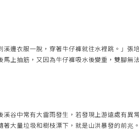
到溪邊衣服一脫，穿著牛仔褲就往水裡跳。」張
後馬上抽筋，又因為牛仔褲吸水後變重，雙腳無
後溪谷中常有大雷雨發生，若發現上游遠處有異
隨著大量垃圾和樹枝漂下，就是山洪暴發的前兆