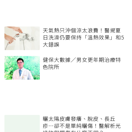
天氣熱只沖個涼太浪費！醫揭夏
日洗澡仍要保持「溫熱效果」和5
大錯誤
健保大數據／男女更年期治療特
色院所
曬太陽皮膚發癢、脫皮、長丘
疹…卻不是單純曬傷！醫解析光