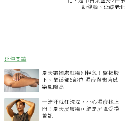
助健腦、延緩老化
延伸閱讀
夏天皺褶處紅癢別輕忽！醫揭腋
下、鼠蹊部6部位 濕疹與黴菌感
染風險高
一流汗就狂洗澡，小心濕疹找上
門！夏天皮膚癢可能是屏障受損
警訊