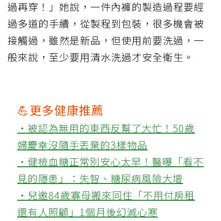
過再穿！」她說，一件內褲的製造過程要經
過多道的手續，從製程到包裝，很多機會被
接觸過，雖然是新品，但使用前要洗過，一
般來說，至少要用清水洗過才安全衛生。
💪更多健康推薦
‧被認為無用的東西反幫了大忙！50歲
婦慶幸沒隨手丟棄的3樣物品
‧健檢血糖正常別安心太早！醫曝「看不
見的隱患」：失智、糖尿病風險大增
‧兒邀84歲寡母搬來同住「不用付房租
還有人照顧」1個月後幻滅心寒