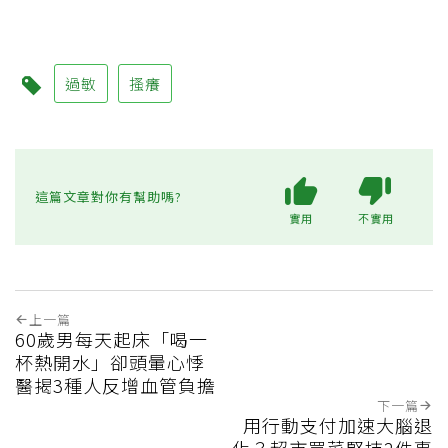
過敏
搔癢
這篇文章對你有幫助嗎?
實用
不實用
上一篇
60歲男每天起床「喝一
杯熱開水」卻頭暈心悸
醫揭3種人反增血管負擔
下一篇
用行動支付加速大腦退
化？超市買菜堅持2件事