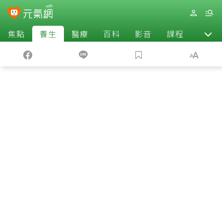
焦點
養生
醫療
百科
影音
課程
退休