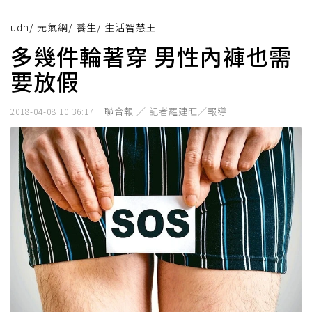
udn
/
元氣網
/
養生
/
生活智慧王
多幾件輪著穿 男性內褲也需
要放假
聯合報 ／ 記者羅建旺／報導
2018-04-08 10:36:17