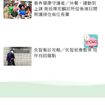
巷弄健康守護者／共餐、運動到
上課 南投陳宏麟診所從後端日間
照護接住每位長輩
失智看診攻略／失智就像暫停 陪
伴找回錨點
健康報e報