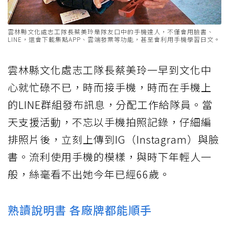
雲林縣文化處志工隊長蔡美玲是隊友口中的手機達人，不僅會用臉書、
LINE，還會下載集點APP、雲端發票等功能，甚至會利用手機學習日文。
雲林縣文化處志工隊長蔡美玲一早到文化中
心就忙碌不已，時而接手機，時而在手機上
的LINE群組發布訊息，分配工作給隊員。當
天支援活動，不忘以手機拍照記錄，仔細編
排照片後，立刻上傳到IG（Instagram）與臉
書。流利使用手機的模樣，與時下年輕人一
般，絲毫看不出她今年已經66歲。
熟讀說明書 各廠牌都能順手