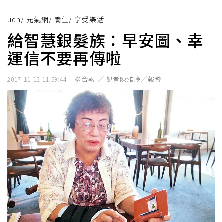
udn
/
元氣網
/
養生
/
享受樂活
給智慧銀髮族：早安圖、幸
運信不要再傳啦
聯合報 ／ 記者陳雅玲／報導
2017-11-12 11:59:44