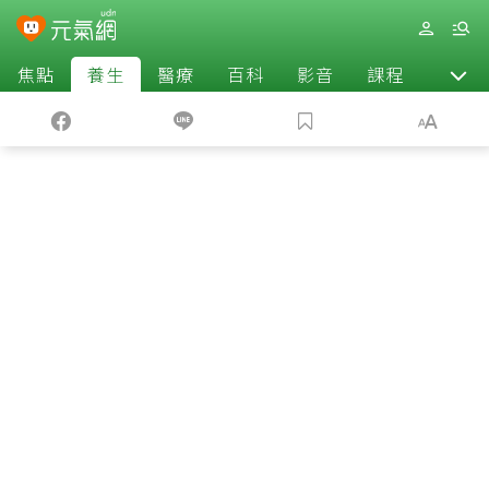
焦點
養生
醫療
百科
影音
課程
退休