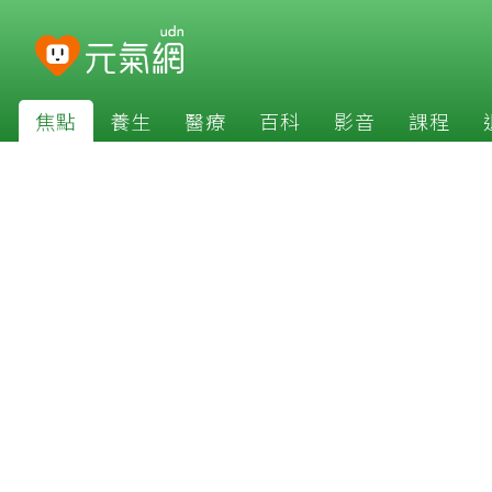
焦點
養生
醫療
百科
影音
課程