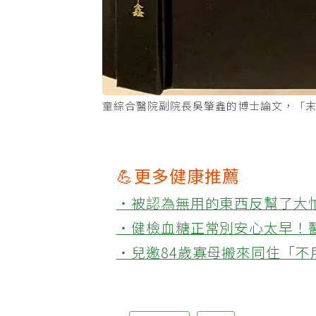
童綜合醫院副院長吳肇鑫的博士論文，「
💪更多健康推薦
‧被認為無用的東西反幫了大
‧健檢血糖正常別安心太早！
‧兒邀84歲寡母搬來同住「