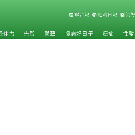
聯合報
經濟日報
河
退休力
失智
醫聲
慢病好日子
癌症
性愛