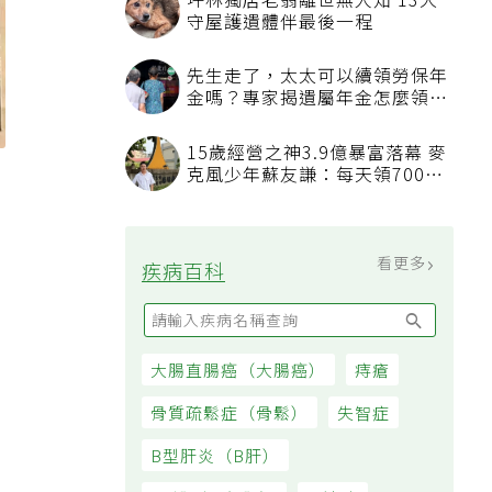
坪林獨居老翁離世無人知 13犬
守屋護遺體伴最後一程
先生走了，太太可以續領勞保年
金嗎？專家揭遺屬年金怎麼領，
看順位還要看資格
15歲經營之神3.9億暴富落幕 麥
克風少年蘇友謙：每天領700元
過日子
看更多
疾病百科
大腸直腸癌（大腸癌）
痔瘡
骨質疏鬆症（骨鬆）
失智症
B型肝炎（B肝）