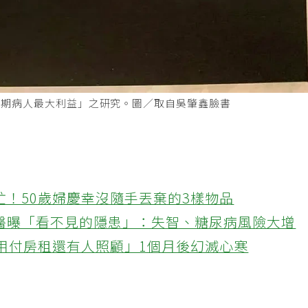
末期病人最大利益」之研究。圖／取自吳肇鑫臉書
忙！50歲婦慶幸沒隨手丟棄的3樣物品
醫曝「看不見的隱患」：失智、糖尿病風險大增
不用付房租還有人照顧」1個月後幻滅心寒