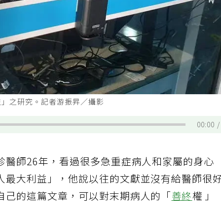
益」之研究。記者游振昇／攝影
00:00
診醫師26年，看過很多急重症病人和家屬的身心
人最大利益」，他說以往的文獻並沒有給醫師很
自己的這篇文章，可以對末期病人的「
善終
權 」