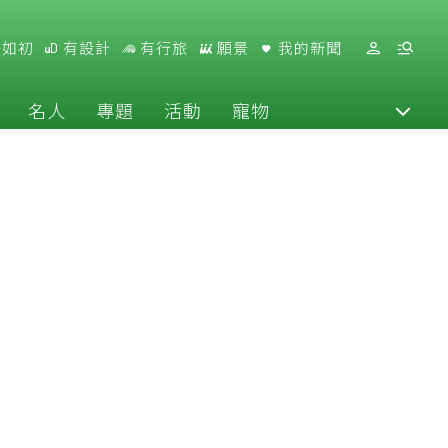
好如初
有設計
有行旅
願景
我的新聞
名人
專題
活動
寵物