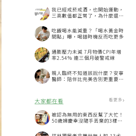
我已經戒菸戒酒，也開始運動，
三高數值都正常了，為什麼還不
能停藥？
吃飯喝水能減重？「喝水黃金時
間點」曝，喝錯時機反而吃更多
通膨壓力未減 7月物價CPI年增
率2.54% 連三個月破警戒線
親人臨終不知道該說什麼？安寧
醫師：陪伴比完美告別更重要，
4句話值得及早說出口
看更多
大家都在看
被認為無用的東西反幫了大忙！
50歲婦慶幸沒隨手丟棄的3樣物
品