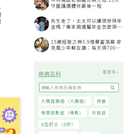
坪林獨居老翁離世無人知 13犬
守屋護遺體伴最後一程
適
畫
先生走了，太太可以續領勞保年
金嗎？專家揭遺屬年金怎麼領，
看順位還要看資格
15歲經營之神3.9億暴富落幕 麥
克風少年蘇友謙：每天領700元
過日子
看更多
疾病百科
大腸直腸癌（大腸癌）
痔瘡
骨質疏鬆症（骨鬆）
失智症
B型肝炎（B肝）