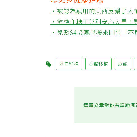
💪更多健康推薦
‧被認為無用的東西反幫了大
‧健檢血糖正常別安心太早！
‧兒邀84歲寡母搬來同住「
器官移植
心臟移植
皮蛇
這篇文章對你有幫助嗎