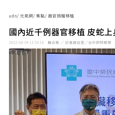
udn
/
元氣網
/
焦點
/
器官捐贈移植
國內近千例器官移植 皮蛇上身
2022-08-04 13:30:16
聯合報 ／ 記者趙容萱／台中即時報導