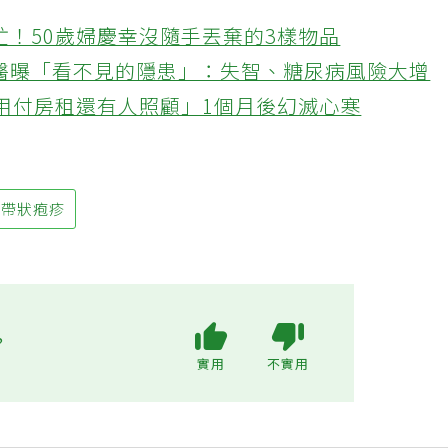
忙！50歲婦慶幸沒隨手丟棄的3樣物品
醫曝「看不見的隱患」：失智、糖尿病風險大增
不用付房租還有人照顧」1個月後幻滅心寒
帶狀疱疹
?
實用
不實用