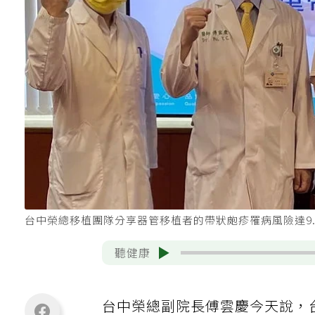
台中榮總移植團隊分享器管移植者的帶狀皰疹罹病風險達9
聽健康
台中榮總副院長傅雲慶今天說，