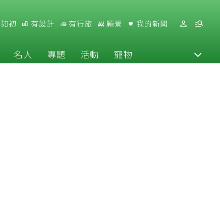
好如初
有設計
有行旅
願景
我的新聞
名人
專題
活動
寵物