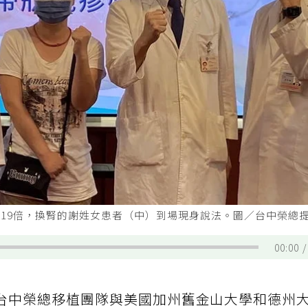
.19倍，換腎的謝姓女患者（中）到場現身說法。圖／台中榮總
00:00
台中榮總移植團隊與美國加州舊金山大學和德州