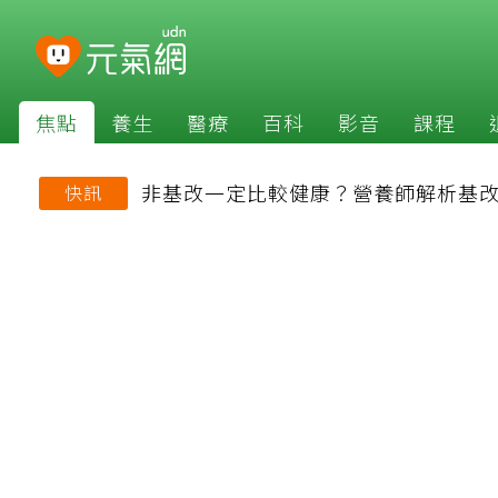
焦點
養生
醫療
百科
影音
課程
非基改一定比較健康？營養師解析基
快訊