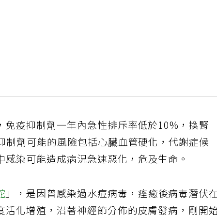
，免疫抑制劑一年內急性排斥率低於10%，換腎
疫抑制劑可能的風險包括心臟血管硬化，代謝症候
中感染可能造成病況急速惡化，危及生命。
蛇
」，是因曾感染過水痘病毒，痊癒後病毒潛伏
度活化增殖，沿著神經節分佈的皮膚發病，剛開