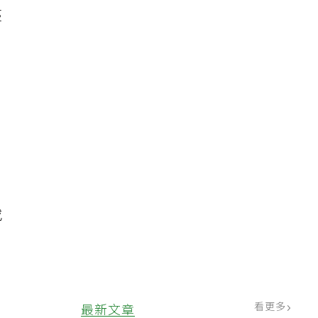
蔓
移
目
或
。
看更多
最新文章