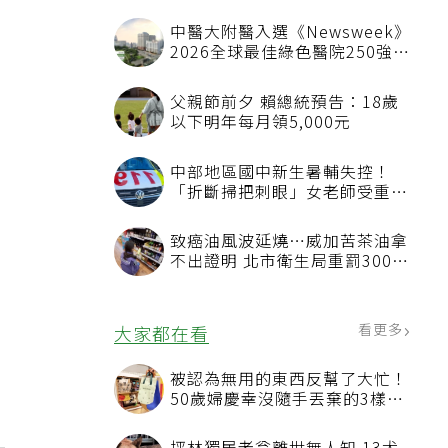
中醫大附醫入選《Newsweek》
2026全球最佳綠色醫院250強
首屆評選即入榜 全台僅兩院獲
選 四葉績效指標居台灣最佳
父親節前夕 賴總統預告：18歲
以下明年每月領5,000元
中部地區國中新生暑輔失控！
「折斷掃把刺眼」女老師受重傷
恐失明
致癌油風波延燒…威加苦茶油拿
不出證明 北市衛生局重罰300萬
元
看更多
大家都在看
被認為無用的東西反幫了大忙！
50歲婦慶幸沒隨手丟棄的3樣物
品