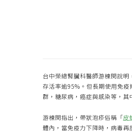
台中榮總腎臟科醫師游棟閔說明
存活率逾95%。但長期使用免
群，糖尿病，癌症與感染等，其
游棟閔指出，帶狀泡疹俗稱「
皮
體內，當免疫力下降時，病毒再