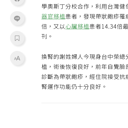
學奧斯丁分校合作，利用台灣健保
器官移植
患者，發現帶狀皰疹罹病
倍，又以
心臟移植
患者14.3
刊。
換腎的謝姓婦人今現身台中榮總分
植，術後恢復良好，前年自覺臉
診斷為帶狀皰疹，經住院接受抗
腎運作功能仍十分良好。