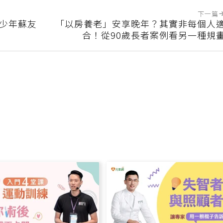
下一篇
風少年蘇友
「以房養老」安享晚年？其實非每個人
合！從90歲長者案例看另一種規