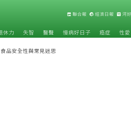
聯合報
經濟日報
河
退休力
失智
醫聲
慢病好日子
癌症
性愛
改食品安全性與常見迷思