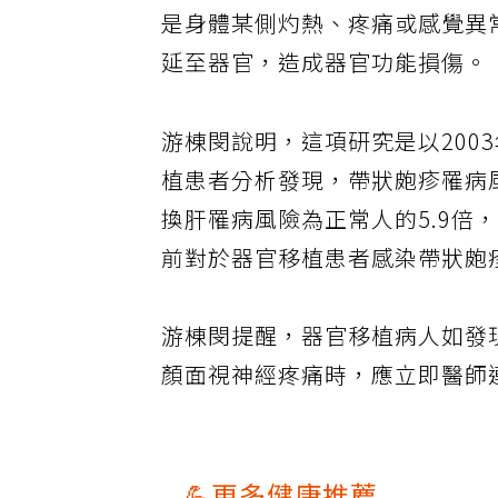
是身體某側灼熱、疼痛或感覺異
延至器官，造成器官功能損傷。
游棟閔說明，這項研究是以2003
植患者分析發現，帶狀皰疹罹病風險
換肝罹病風險為正常人的5.9倍，
前對於器官移植患者感染帶狀皰
游棟閔提醒，器官移植病人如發
顏面視神經疼痛時，應立即醫師