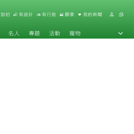
好如初
有設計
有行旅
願景
我的新聞
名人
專題
活動
寵物