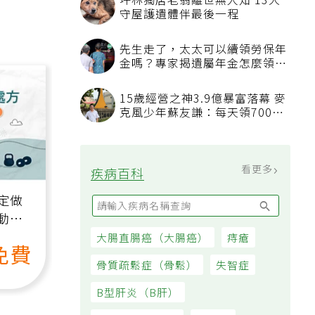
坪林獨居老翁離世無人知 13犬
守屋護遺體伴最後一程
先生走了，太太可以續領勞保年
金嗎？專家揭遺屬年金怎麼領，
看順位還要看資格
15歲經營之神3.9億暴富落幕 麥
克風少年蘇友謙：每天領700元
過日子
看更多
疾病百科
定做
動、
也能
大腸直腸癌（大腸癌）
痔瘡
免費
骨質疏鬆症（骨鬆）
失智症
B型肝炎（B肝）