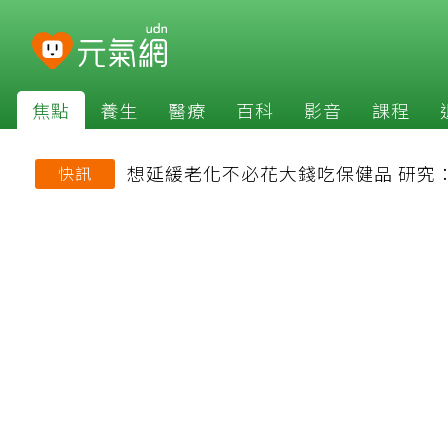
焦點
養生
醫療
百科
影音
課程
想延緩老化不必花大錢吃保健品 研究
快訊