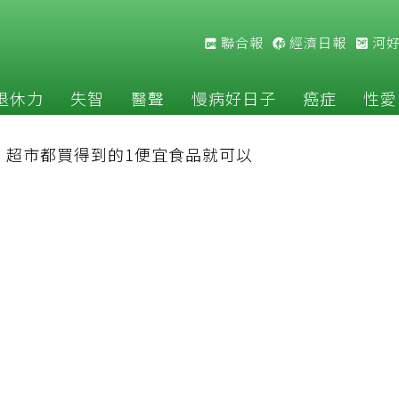
聯合報
經濟日報
河
退休力
失智
醫聲
慢病好日子
癌症
性愛
：超市都買得到的1便宜食品就可以