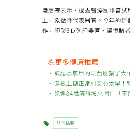
陸惠宗表示，過去醫療團隊嘗試
上，象徵性代表器官。今年的這
作，印製3Ｄ列印器官，讓捐贈
💪更多健康推薦
‧被認為無用的東西反幫了大
‧健檢血糖正常別安心太早！
‧兒邀84歲寡母搬來同住「
器官捐贈