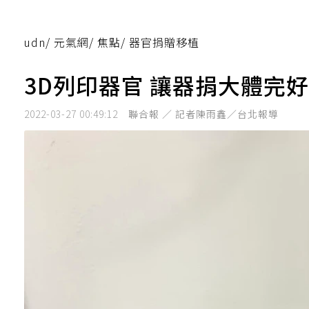
udn
/
元氣網
/
焦點
/
器官捐贈移植
3D列印器官 讓器捐大體完
2022-03-27 00:49:12
聯合報 ／ 記者陳雨鑫／台北報導