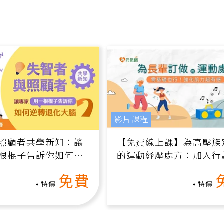
影片課程
照顧者共學新知：讓
【免費線上課】為高壓族
根棍子告訴你如何逆
的運動紓壓處方：加入行
腦（線上影音課）
增肌、互動元素，0基礎
免費
做！
特價
特價