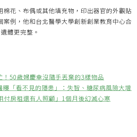
用棉花、布偶或其他填充物，印出器官的外觀貼
個案例，他和台北醫學大學創新創業教育中心合
者遺體更完整。
忙！50歲婦慶幸沒隨手丟棄的3樣物品
醫曝「看不見的隱患」：失智、糖尿病風險大增
不用付房租還有人照顧」1個月後幻滅心寒