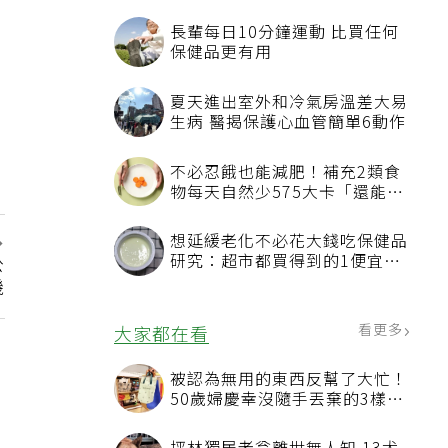
長輩每日10分鐘運動 比買任何
保健品更有用
夏天進出室外和冷氣房溫差大易
生病 醫揭保護心血管簡單6動作
不必忍餓也能減肥！補充2類食
物每天自然少575大卡「還能吃
飽飽的」
想延緩老化不必花大錢吃保健品
研究：超市都買得到的1便宜食
公
品就可以
機
看更多
大家都在看
被認為無用的東西反幫了大忙！
50歲婦慶幸沒隨手丟棄的3樣物
品