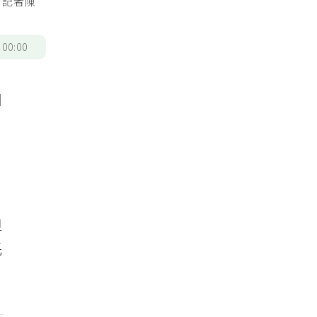
。記者陳
/
00:00
團
但
託