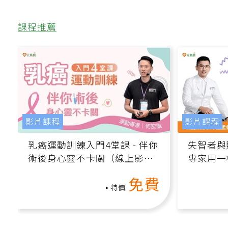
課程推薦
影片課程
影片課程
乳癌運動訓練入門4堂課 - 伴你
失智者與
術後身心靈不卡關（線上影音
專家用一
課）
轉退化大
免費
特價