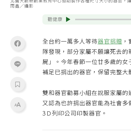
北醫大創新創業教育中心協助製作各種尺寸大小的器官，
雨鑫／攝影
聽健康
全台約一萬多人等待
器官捐贈
，
隊發現，部分家屬不願讓死去的
屍」。今年春節一位廿多歲的女
補足已捐出的器官，保留完整大
雙和器官勸募小組在說服家屬的
又認為也許捐出器官能為社會多
3Ｄ列印公司印製器官。