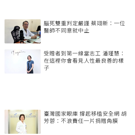
腦死雙重判定嚴謹 蔡翊新：一位
醫師不同意就中止
受贈者到第一線當志工 潘瑾慧：
在這裡你會看見人性最良善的樣
子
臺灣國家眼庫 撐起移植安全網 胡
芳蓉：不浪費任一片捐贈角膜