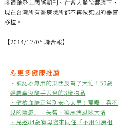
將很難登上國際期刊。在各大醫院響應下，
現在台灣所有醫療院所都不再做死囚的器官
移植。
【2014/12/05 聯合報】
💪更多健康推薦
‧被認為無用的東西反幫了大忙！50歲
婦慶幸沒隨手丟棄的3樣物品
‧健檢血糖正常別安心太早！醫曝「看不
見的隱患」：失智、糖尿病風險大增
‧兒邀84歲寡母搬來同住「不用付房租