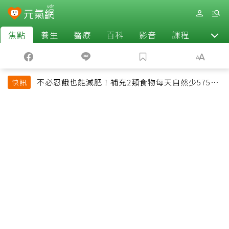
焦點
養生
醫療
百科
影音
課程
退休
不必忍餓也能減肥！補充2類食物每天自然少575大
快訊
卡「還能吃飽飽的」