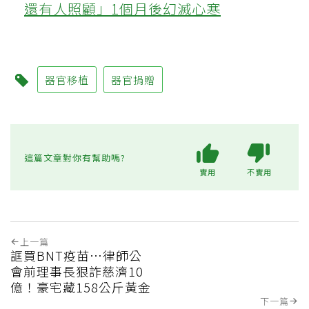
還有人照顧」1個月後幻滅心寒
器官移植
器官捐贈
這篇文章對你有幫助嗎?
實用
不實用
上一篇
誆買BNT疫苗…律師公
會前理事長狠詐慈濟10
億！豪宅藏158公斤黃金
下一篇