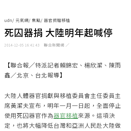
udn
/
元氣網
/
焦點
/
器官捐贈移植
死囚器捐 大陸明年起喊停
聯合新聞網 ／
2014-12-05 16:41:43
【聯合報╱特派記者賴錦宏、楊欣潔、陳雨
鑫／北京、台北報導】
大陸人體器官捐獻與移植委員會主任委員主
席黃潔夫宣布，明年一月一日起，全面停止
使用死囚器官作為
器官移植
來源。這項決
定，也將大幅降低台灣和亞洲人民赴大陸做