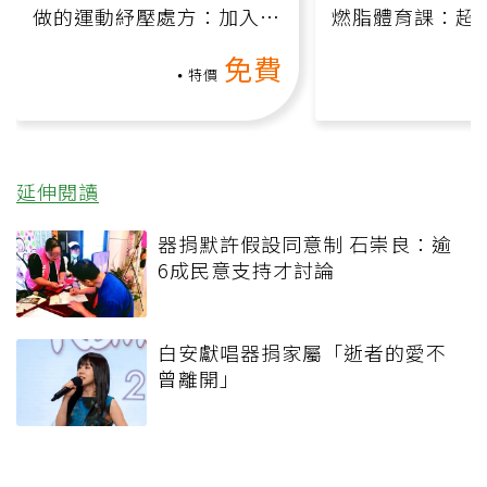
做的運動紓壓處方：加入行
燃脂體育課：超
動、增肌、互動元素，0基
氧」高壓族在家
免費
礎也能做！
負擔
特價
延伸閱讀
器捐默許假設同意制 石崇良：逾
6成民意支持才討論
白安獻唱器捐家屬「逝者的愛不
曾離開」