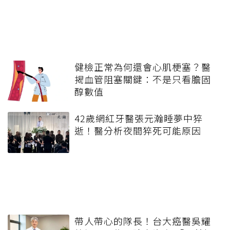
健檢正常為何還會心肌梗塞？醫
揭血管阻塞關鍵：不是只看膽固
醇數值
42歲網紅牙醫張元瀚睡夢中猝
逝！醫分析夜間猝死可能原因
帶人帶心的隊長！台大癌醫吳耀