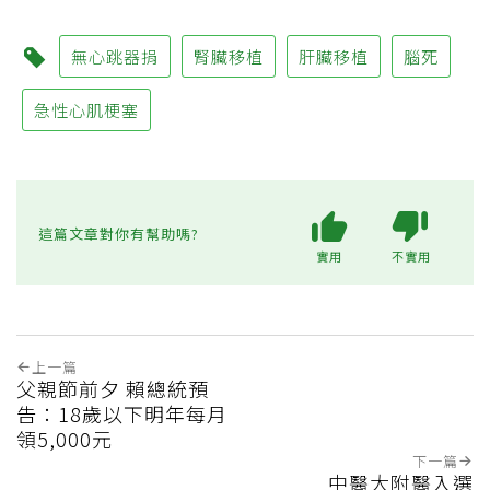
無心跳器捐
腎臟移植
肝臟移植
腦死
急性心肌梗塞
這篇文章對你有幫助嗎?
實用
不實用
上一篇
父親節前夕 賴總統預
告：18歲以下明年每月
領5,000元
下一篇
中醫大附醫入選