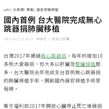
udn
/
元氣網
/
焦點
/
器官捐贈移植
國內首例 台大醫院完成無心
跳器捐肺臟移植
中央社 ／ 台北12日電
2021-03-12 18:38:53
台灣2017年通過
無心跳器捐
，每年約增加10
多例大愛器捐，但大多以肝臟及
腎臟移植
居
多。台大醫院去年完成全台首例無心跳器捐
的肺臟移植手術，開創國內器官移植手術里
程碑。
衛生福利部2017年開放心臟停止死亡後器捐