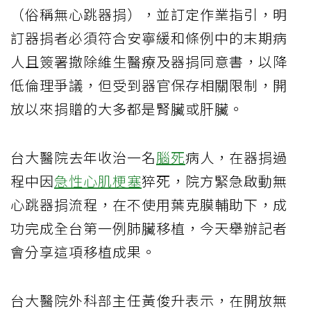
（俗稱無心跳器捐），並訂定作業指引，明
訂器捐者必須符合安寧緩和條例中的末期病
人且簽署撤除維生醫療及器捐同意書，以降
低倫理爭議，但受到器官保存相關限制，開
放以來捐贈的大多都是腎臟或肝臟。
台大醫院去年收治一名
腦死
病人，在器捐過
程中因
急性心肌梗塞
猝死，院方緊急啟動無
心跳器捐流程，在不使用葉克膜輔助下，成
功完成全台第一例肺臟移植，今天舉辦記者
會分享這項移植成果。
台大醫院外科部主任黃俊升表示，在開放無