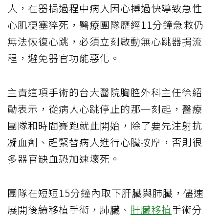
人，在器捐過程中病人因心搏過快導致急性
心肌梗塞猝死，醫療團隊歷經11分鐘急救仍
無法恢復心跳，必須立刻啟動無心跳器捐流
程，避免器官功能惡化。
主責這項手術的台大醫院胸腔外科主任徐紹
勛表示，從病人心跳停止的那一刻起，醫療
團隊和時間賽跑就此開始，除了要先注射抗
凝血劑、趕緊替病人進行心臟按摩，否則很
多器官缺血恐加速壞死。
團隊在短短15分鐘內取下肝臟與肺臟，儘速
展開後續移植手術，肺臟、
肝臟移植
手術分