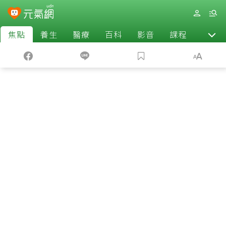
焦點
養生
醫療
百科
影音
課程
退休