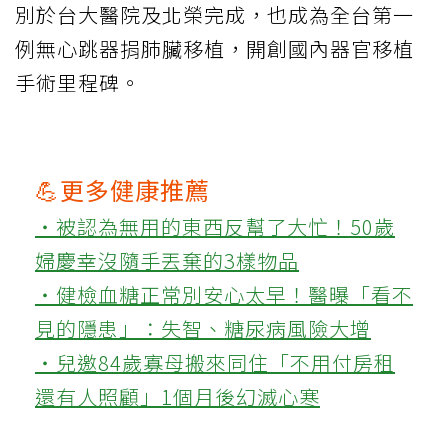
別於台大醫院及北榮完成，也成為全台第一
例無心跳器捐肺臟移植，開創國內器官移植
手術里程碑。
💪更多健康推薦
‧被認為無用的東西反幫了大忙！50歲
婦慶幸沒隨手丟棄的3樣物品
‧健檢血糖正常別安心太早！醫曝「看不
見的隱患」：失智、糖尿病風險大增
‧兒邀84歲寡母搬來同住「不用付房租
還有人照顧」1個月後幻滅心寒