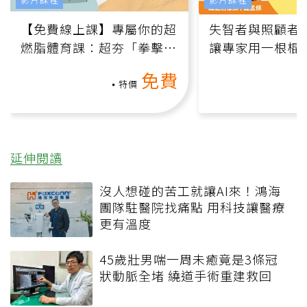
【免費線上課】專屬你的超
失智者與照顧者
燃脂體育課：超夯「拳擊有
讓專家用一根棍
氧」高壓族在家釋放壓力無
何逆轉退化大腦
免費
負擔
課）
特價
延伸閱讀
沒人想碰的苦工就讓AI來！鴻海
團隊駐醫院找痛點 用科技讓醫療
更有溫度
45歲壯男喘一周未癒竟是3條冠
狀動脈全堵 繞道手術重建救回