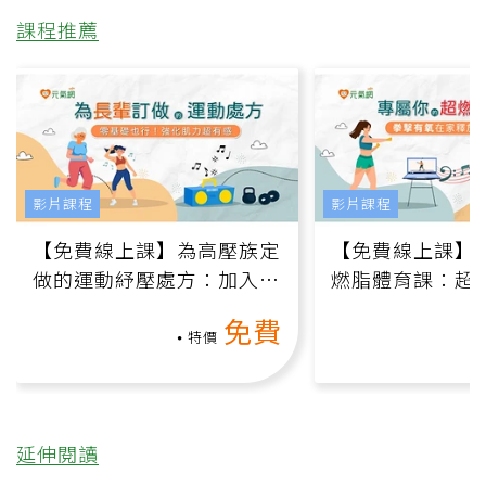
課程推薦
影片課程
影片課程
【免費線上課】為高壓族定
【免費線上課】
做的運動紓壓處方：加入行
燃脂體育課：超
動、增肌、互動元素，0基
氧」高壓族在家
免費
礎也能做！
負擔
特價
延伸閱讀