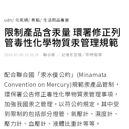
udn
/
元氣網
/
焦點
/
生活用品毒害
限制產品含汞量 環署修正列
管毒性化學物質汞管理規範
聯合報 ／ 記者彭宣雅╱即時報導
2019-07-05 15:35:29
配合聯合國「汞水俣公約」(Minamata
Convention on Mercury)規範汞產品管制，
環保署公告修正毒性化學物質汞管理事項，
加強我國汞之管理，以符公約規定。其中受
到限制的包括部分燈管、氣壓計、濕度計、
壓力計、血壓計、液體比重計等等。