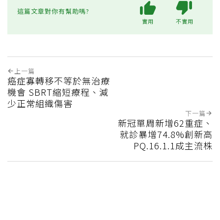
這篇文章對你有幫助嗎?
實用
不實用
上一篇
癌症寡轉移不等於無治療
機會 SBRT縮短療程、減
少正常組織傷害
下一篇
新冠單周新增62重症、
就診暴增74.8%創新高
PQ.16.1.1成主流株