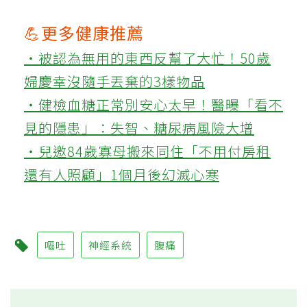
💪更多健康推薦
‧被認為無用的東西反幫了大忙！50歲
婦慶幸沒隨手丟棄的3樣物品
‧健檢血糖正常別安心太早！醫曝「看不
見的隱患」：失智、糖尿病風險大增
‧兒邀84歲寡母搬來同住「不用付房租
還有人照顧」1個月後幻滅心寒
嘔吐
神經系統
腹痛