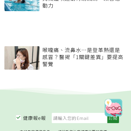
動力
喉嚨痛、流鼻水⋯是登革熱還是
感冒？醫揭「1關鍵差異」要提高
警覺
健康報e報