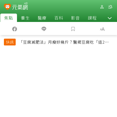
焦點
養生
醫療
百科
影音
課程
退休
「豆腐減肥法」月瘦好幾斤？醫揭豆腐吃「這2種最
快訊
好」，消脹氣有妙招