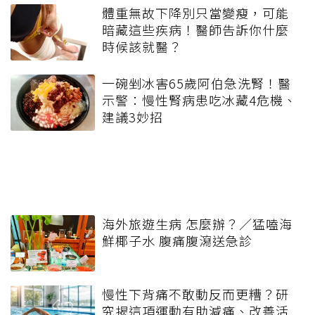
體重無故下降別只當變瘦，可能
暗藏這些疾病！醫師告訴你什麼
時候該就醫？
一碗剉冰害65歲阿伯急洗腎！醫
示警：慢性腎病患吃冰藏4危機、
建議3妙招
海外旅遊生病 怎麼辦？／猛嗑海
鮮椰子水 腹痛腹瀉送急診
慢性下背痛不敢動反而更糟？研
究揭這項運動有助減痛、改善活