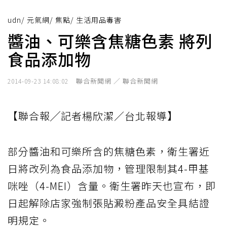
udn
/
元氣網
/
焦點
/
生活用品毒害
醬油、可樂含焦糖色素 將列
食品添加物
聯合新聞網 ／ 聯合新聞網
2014-09-23 14:08:02
【聯合報╱記者楊欣潔／台北報導】
部分醬油和可樂所含的焦糖色素，衛生署近
日將改列為食品添加物，管理限制其4-甲基
咪唑（4-MEI）含量。衛生署昨天也宣布，即
日起解除店家強制張貼澱粉產品安全具結證
明規定。