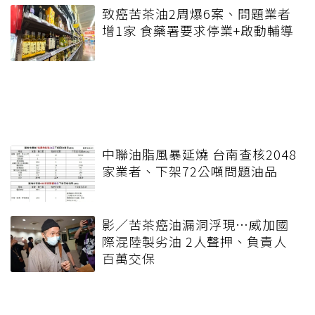
致癌苦茶油2周爆6案、問題業者
增1家 食藥署要求停業+啟動輔導
中聯油脂風暴延燒 台南查核2048
家業者、下架72公噸問題油品
影／苦茶癌油漏洞浮現…威加國
際混陸製劣油 2人聲押、負責人
百萬交保