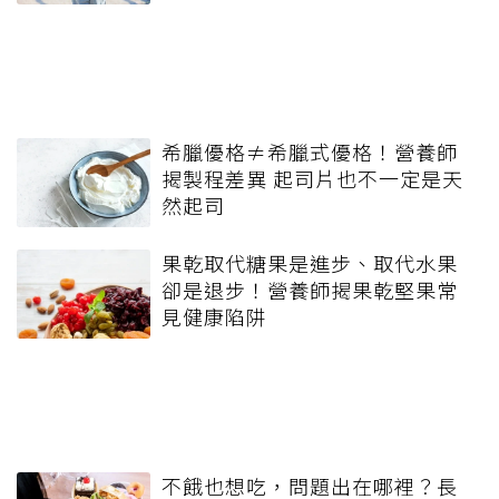
希臘優格≠希臘式優格！營養師
揭製程差異 起司片也不一定是天
然起司
果乾取代糖果是進步、取代水果
卻是退步！營養師揭果乾堅果常
見健康陷阱
不餓也想吃，問題出在哪裡？長