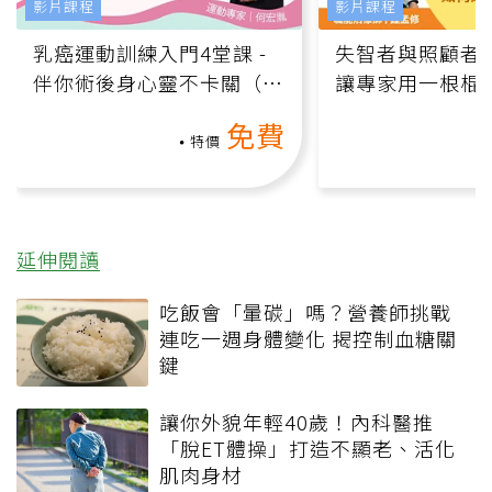
影片課程
影片課程
乳癌運動訓練入門4堂課 -
失智者與照顧者
伴你術後身心靈不卡關（線
讓專家用一根棍
上影音課）
何逆轉退化大腦
免費
課）
特價
延伸閱讀
吃飯會「暈碳」嗎？營養師挑戰
連吃一週身體變化 揭控制血糖關
鍵
讓你外貌年輕40歲！內科醫推
「脫ET體操」打造不顯老、活化
肌肉身材