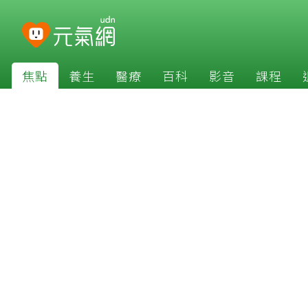
焦點
養生
醫療
百科
影音
課程