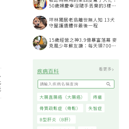
看更多
最新文章
睡眠不足「血管如擰抹布被擠
壓」 專科醫：最被忽略的抗老
方法
吃飯時喝水稀釋胃酸不消化？營
養師揭「反而有好處」某些族群
才要禁
北
發表上千篇文章打臉健康偽科學
元
林慶順教授驚傳意外過世
45歲男存2千萬提早退休 接信用
卡公司通知「淚回職場」：有錢
也碰壁