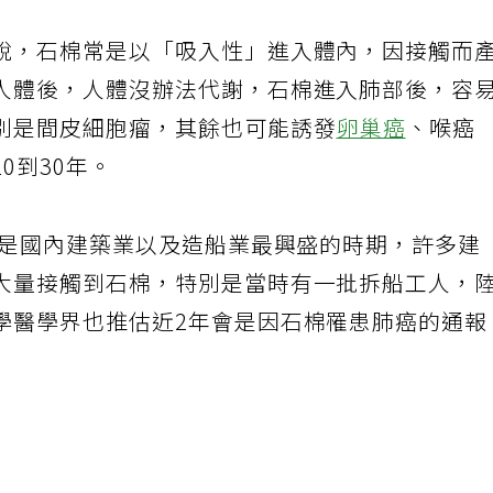
說，石棉常是以「吸入性」進入體內，因接觸而
人體後，人體沒辦法代謝，石棉進入肺部後，容
別是間皮細胞瘤，其餘也可能誘發
卵巢癌
、喉癌
0到30年。
間是國內建築業以及造船業最興盛的時期，許多建
大量接觸到石棉，特別是當時有一批拆船工人，
學醫學界也推估近2年會是因石棉罹患肺癌的通報