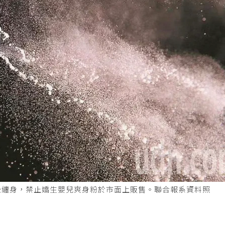
訟纏身，禁止嬌生嬰兒爽身粉於市面上販售。聯合報系資料照