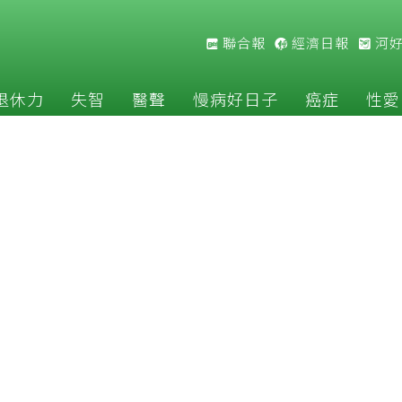
聯合報
經濟日報
河
退休力
失智
醫聲
慢病好日子
癌症
性愛