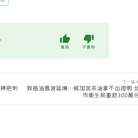
巢癌
?
實用
不實用
下一篇
斷掃把刺
致癌油風波延燒…威加苦茶油拿不出證明 
市衛生局重罰300萬