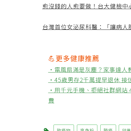
愈沒錢的人愈要做！台大健檢中
台灣首位女泌尿科醫：「讓病人
💪更多健康推薦
‧電風扇滿是灰塵？家事達人
‧45歲男存2千萬提早退休 
‧用千元手機、拒絕社群網站 
費