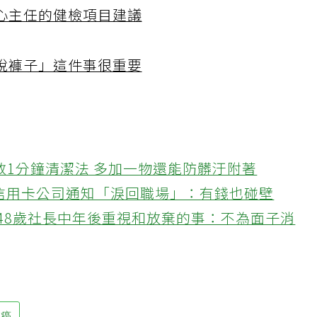
心主任的健檢項目建議
脫褲子」這件事很重要
教1分鐘清潔法 多加一物還能防髒汙附著
接信用卡公司通知「淚回職場」：有錢也碰壁
48歲社長中年後重視和放棄的事：不為面子消