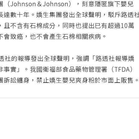
Johnson＆Johnson），刻意隱匿旗下嬰兒
長達數十年。嬌生集團發出全球聲明，駁斥路透
，且不含有石棉成分，同時也提出已有超過10萬
不會致癌，也不會產生石棉相關疾病。
路透社的報導發出全球聲明，強調「路透社報導嬌
非事實」。我國衛福部食品藥物管理署（TFDA）
團訴訟纏身，禁止嬌生嬰兒爽身粉於市面上販售