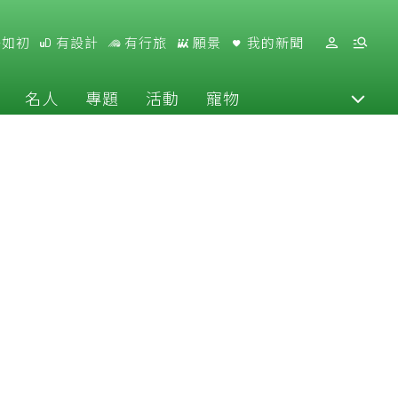
好如初
有設計
有行旅
願景
我的新聞
名人
專題
活動
寵物