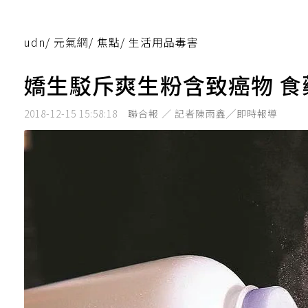
udn
/
元氣網
/
焦點
/
生活用品毒害
嬌生駁斥爽生粉含致癌物 
2018-12-15 15:58:18
聯合報 ／ 記者陳雨鑫╱即時報導