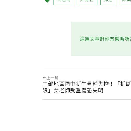
致癌物
爽身粉
肺癌
卵
這篇文章對你有幫助嗎
上一篇
中部地區國中新生暑輔失控！「折
眼」女老師受重傷恐失明