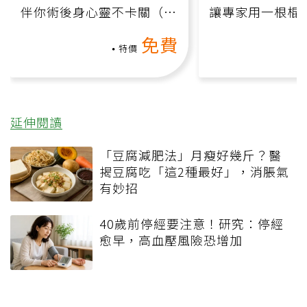
伴你術後身心靈不卡關（線
讓專家用一根棍
上影音課）
何逆轉退化大腦
免費
課）
特價
延伸閱讀
「豆腐減肥法」月瘦好幾斤？醫
揭豆腐吃「這2種最好」，消脹氣
有妙招
40歲前停經要注意！研究：停經
愈早，高血壓風險恐增加