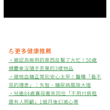
💪更多健康推薦
‧被認為無用的東西反幫了大忙！50歲
婦慶幸沒隨手丟棄的3樣物品
‧健檢血糖正常別安心太早！醫曝「看不
見的隱患」：失智、糖尿病風險大增
‧兒邀84歲寡母搬來同住「不用付房租
還有人照顧」1個月後幻滅心寒