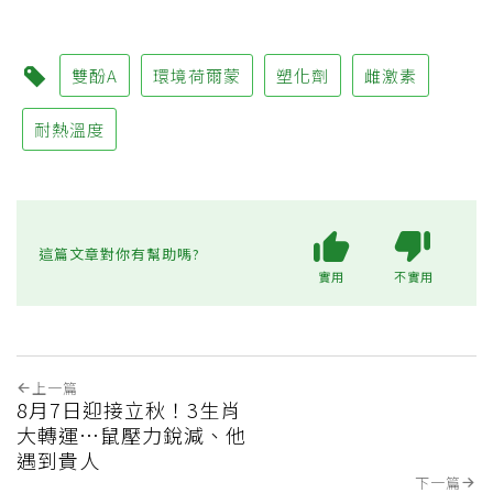
雙酚A
環境荷爾蒙
塑化劑
雌激素
耐熱溫度
這篇文章對你有幫助嗎?
實用
不實用
上一篇
8月7日迎接立秋！3生肖
大轉運…鼠壓力銳減、他
遇到貴人
下一篇