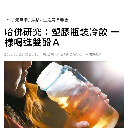
udn
/
元氣網
/
焦點
/
生活用品毒害
哈佛研究：塑膠瓶裝冷飲 一
樣喝進雙酚Ａ
聯合報 ／ 記者黃安琪／台北報導
2016-02-23 08:25:13