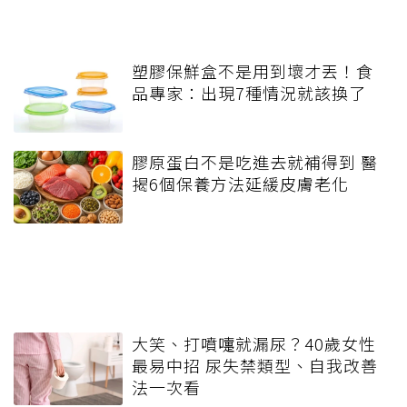
塑膠保鮮盒不是用到壞才丟！食
品專家：出現7種情況就該換了
膠原蛋白不是吃進去就補得到 醫
揭6個保養方法延緩皮膚老化
大笑、打噴嚏就漏尿？40歲女性
最易中招 尿失禁類型、自我改善
法一次看