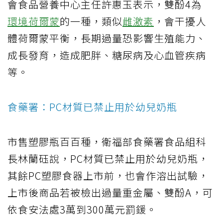
會食品營養中心主任許惠玉表示，雙酚4為
環境荷爾蒙
的一種，類似
雌激素
，會干擾人
體荷爾蒙平衡，長期過量恐影響生殖能力、
成長發育，造成肥胖、糖尿病及心血管疾病
等。
食藥署：PC材質已禁止用於幼兒奶瓶
市售塑膠瓶百百種，衛福部食藥署食品組科
長林蘭砡說，PC材質已禁止用於幼兒奶瓶，
其餘PC塑膠食器上市前，也會作溶出試驗，
上市後商品若被檢出過量重金屬、雙酚A，可
依食安法處3萬到300萬元罰鍰。