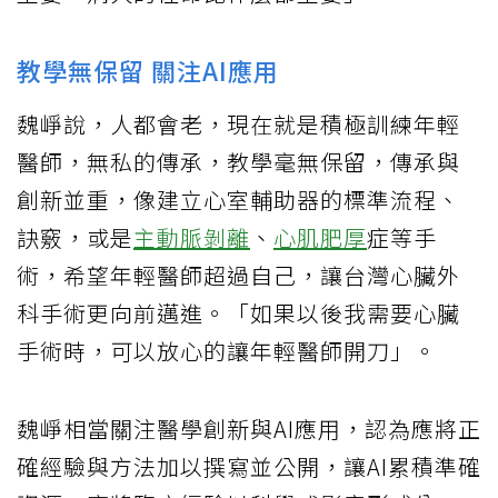
教學無保留 關注AI應用
魏崢說，人都會老，現在就是積極訓練年輕
醫師，無私的傳承，教學毫無保留，傳承與
創新並重，像建立心室輔助器的標準流程、
訣竅，或是
主動脈剝離
、
心肌肥厚
症等手
術，希望年輕醫師超過自己，讓台灣心臟外
科手術更向前邁進。「如果以後我需要心臟
手術時，可以放心的讓年輕醫師開刀」。
魏崢相當關注醫學創新與AI應用，認為應將正
確經驗與方法加以撰寫並公開，讓AI累積準確