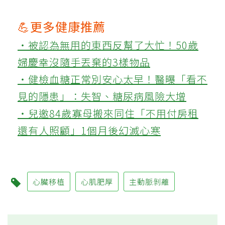
💪更多健康推薦
‧被認為無用的東西反幫了大忙！50歲
婦慶幸沒隨手丟棄的3樣物品
‧健檢血糖正常別安心太早！醫曝「看不
見的隱患」：失智、糖尿病風險大增
‧兒邀84歲寡母搬來同住「不用付房租
還有人照顧」1個月後幻滅心寒
心臟移植
心肌肥厚
主動脈剝離