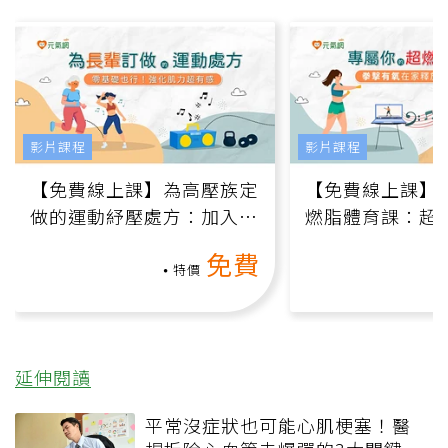
影片課程
影片課程
【免費線上課】為高壓族定
【免費線上課】
做的運動紓壓處方：加入行
燃脂體育課：超
動、增肌、互動元素，0基
氧」高壓族在家
免費
礎也能做！
負擔
特價
延伸閱讀
平常沒症狀也可能心肌梗塞！醫