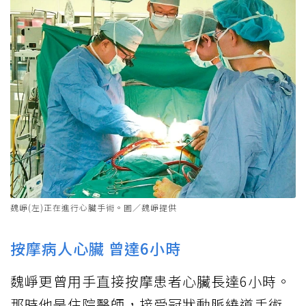
魏崢(左)正在進行心臟手術。圖／魏崢提供
按摩病人心臟 曾達6小時
魏崢更曾用手直接按摩患者心臟長達6小時。
那時他是住院醫師，接受冠狀動脈繞道手術