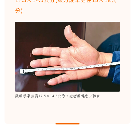
分)
魏崢手掌長寬17.5×14.5公分。記者蘇健忠／攝影