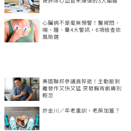
揭拆除心血管未爆彈的3大關鍵
心臟病不是毫無預警！醫揭悶、
喘、腫、暈4大警訊，6項檢查依
風險選
美國聯邦參議員猝逝！主動脈剝
離發作又快又猛 突發胸背劇痛別
輕忽
許金川／年老重訓，老房加蓋？