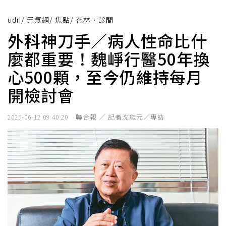
udn
/
元氣網
/
焦點
/
杏林．診間
外科神刀手／病人性命比什
麼都重要！魏崢行醫50年換
心500顆，至今仍維持每月
開檢討會
聯合報 ／ 記者沈能元／專訪
2025-06-12 09:40:20