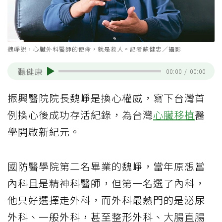
魏崢說，心臟外科醫師的使命，就是救人。記者蘇健忠／攝影
聽健康
00:00
/
00:00
振興醫院院長魏崢是換心權威，寫下台灣首
例換心後成功存活紀錄，為台灣
心臟移植
醫
學開啟新紀元。
國防醫學院第二名畢業的魏崢，當年原想當
內科且是精神科醫師，但第一名選了內科，
他只好選擇走外科，而外科最熱門的是泌尿
外科、一般外科，甚至整形外科、大腸直腸