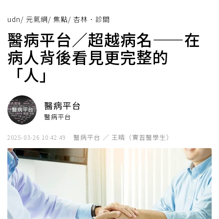
udn
/
元氣網
/
焦點
/
杏林．診間
醫病平台／超越病名——在
病人背後看見更完整的
「人」
醫病平台
醫病平台
醫病平台 ／ 王晴（實習醫學生）
2025-03-26 10:42:49