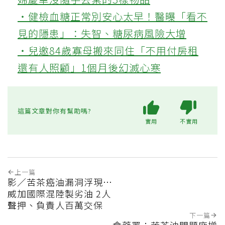
‧健檢血糖正常別安心太早！醫曝「看不
見的隱患」：失智、糖尿病風險大增
‧兒邀84歲寡母搬來同住「不用付房租
還有人照顧」1個月後幻滅心寒
這篇文章對你有幫助嗎?
實用
不實用
上一篇
影／苦茶癌油漏洞浮現…
威加國際混陸製劣油 2人
聲押、負責人百萬交保
下一篇