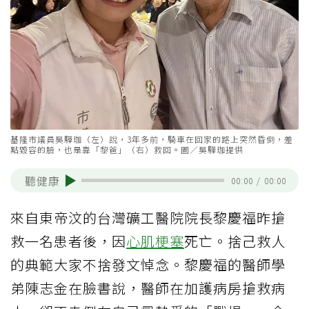
基隆市議員吳驊珈（左）說，3年多前，騎車在回家的路上突然昏倒，差
點毀容的臉，也是靠「黎爸」（右）救回。圖／吳驊珈提供
聽健康
00:00
/
00:00
來自東帝汶的台灣礦工醫院院長黎慶福昨搶
救一名患者後，因
心肌梗塞
死亡。捨己救人
的典範大家不捨發文悼念。黎慶福的醫師學
弟陳志金在臉書說，醫師在加護病房搶救病