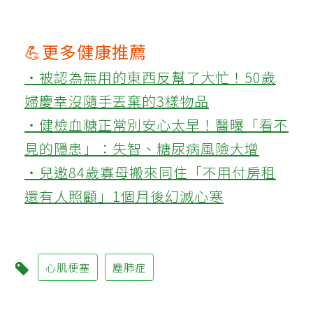
💪更多健康推薦
‧被認為無用的東西反幫了大忙！50歲
婦慶幸沒隨手丟棄的3樣物品
‧健檢血糖正常別安心太早！醫曝「看不
見的隱患」：失智、糖尿病風險大增
‧兒邀84歲寡母搬來同住「不用付房租
還有人照顧」1個月後幻滅心寒
心肌梗塞
塵肺症