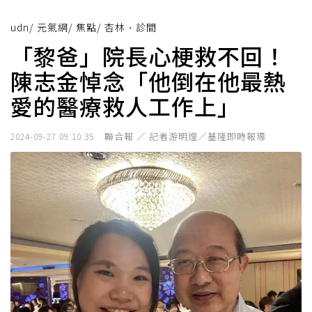
udn
/
元氣網
/
焦點
/
杏林．診間
「黎爸」院長心梗救不回！
陳志金悼念「他倒在他最熱
愛的醫療救人工作上」
聯合報 ／ 記者游明煌／基隆即時報導
2024-09-27 09:10:35