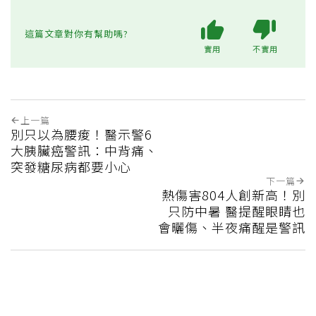
這篇文章對你有幫助嗎?
實用
不實用
上一篇
別只以為腰痠！醫示警6
大胰臟癌警訊：中背痛、
突發糖尿病都要小心
下一篇
熱傷害804人創新高！別
只防中暑 醫提醒眼睛也
會曬傷、半夜痛醒是警訊