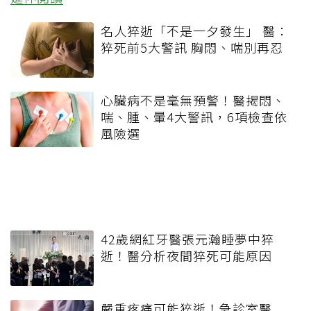
名人猝逝「不是一夕發生」 醫：
猝死前5大警訊 胸悶、喘別再忍
心臟病不是毫無預警！醫揭悶、
喘、腫、暈4大警訊，6項檢查依
風險選
42歲網紅牙醫張元瀚睡夢中猝
逝！醫分析夜間猝死可能原因
嚴重疼痛可能猝逝！急診室醫