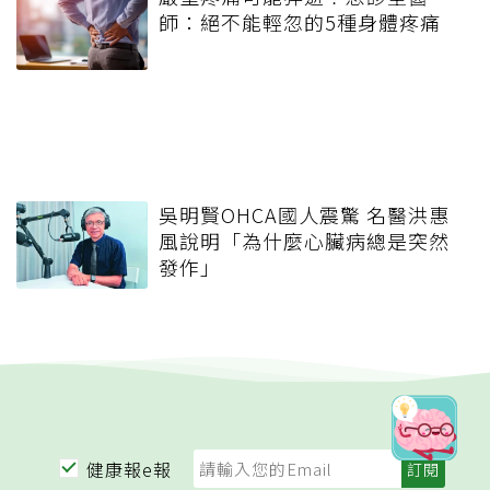
師：絕不能輕忽的5種身體疼痛
吳明賢OHCA國人震驚 名醫洪惠
風說明「為什麼心臟病總是突然
發作」
健康報e報