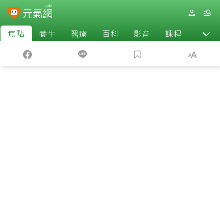
焦點
養生
醫療
百科
影音
課程
退休