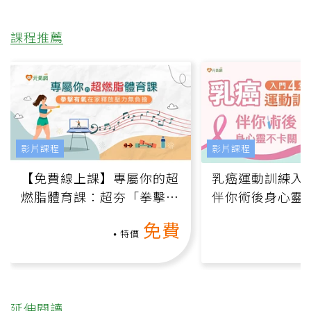
課程推薦
影片課程
影片課程
【免費線上課】專屬你的超
乳癌運動訓練入門
燃脂體育課：超夯「拳擊有
伴你術後身心靈
氧」高壓族在家釋放壓力無
上影音課）
免費
負擔
特價
延伸閱讀