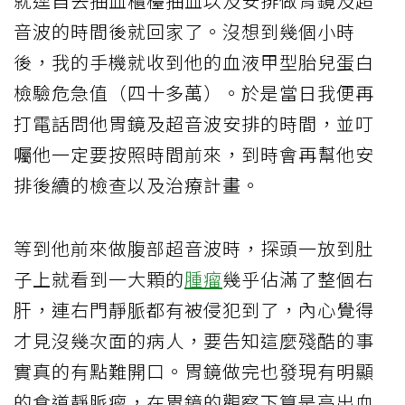
就逕自去抽血櫃檯抽血以及安排做胃鏡及超
音波的時間後就回家了。沒想到幾個小時
後，我的手機就收到他的血液甲型胎兒蛋白
檢驗危急值（四十多萬）。於是當日我便再
打電話問他胃鏡及超音波安排的時間，並叮
囑他一定要按照時間前來，到時會再幫他安
排後續的檢查以及治療計畫。
等到他前來做腹部超音波時，探頭一放到肚
子上就看到一大顆的
腫瘤
幾乎佔滿了整個右
肝，連右門靜脈都有被侵犯到了，內心覺得
才見沒幾次面的病人，要告知這麼殘酷的事
實真的有點難開口。胃鏡做完也發現有明顯
的食道靜脈瘤，在胃鏡的觀察下算是高出血