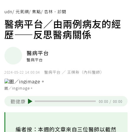
udn
/
元氣網
/
焦點
/
杏林．診間
醫病平台／由兩例病友的經
歷——反思醫病關係
醫病平台
醫病平台
醫病平台 ／ 王棋新（內科醫師）
2024-05-22 14:00:04
圖／ingimage。
聽健康
00:00
/
00:00
編者按：本週的文章來自三位醫師以截然