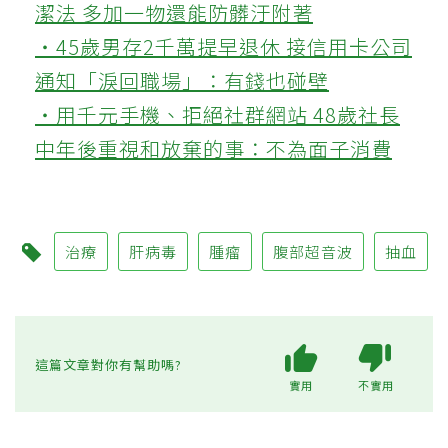
潔法 多加一物還能防髒汙附著
‧45歲男存2千萬提早退休 接信用卡公司
通知「淚回職場」：有錢也碰壁
‧用千元手機、拒絕社群網站 48歲社長
中年後重視和放棄的事：不為面子消費
治療
肝病毒
腫瘤
腹部超音波
抽血
這篇文章對你有幫助嗎?
實用
不實用