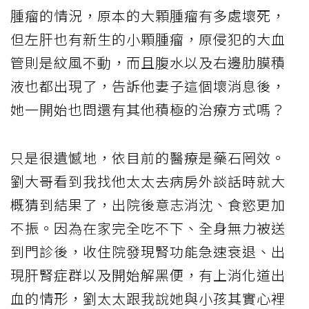
腫瘤的情況，原本的大顆腫瘤有多處壞死，
但左肝也有新生的小顆腫瘤，原侵犯的大血
管則是紋風不動，而且腹水以及右邊肋膜積
液也都出現了，告訴他妻子這個壞消息後，
她一開始也問還有其他積極的治療方式嗎？
只是很遺憾地，依目前的醫療是藥石罔效。
劉大哥看到我找他太太去病房外談話時就大
概猜到結果了，出院後意志消沈、食慾更加
不振。因為在家完全吃不下、全身無力被送
到門診後，收住院發現腎功能急速衰退、出
現肝腎症群以及開始解黑便，有上消化道出
血的情形，劉太太跟我說她與小孩其實心裡