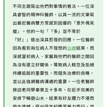
不同主題寫出他們對事情的看法。一位深
具睿智的精神科醫師，以其一流的文筆寫
出最近醫病雙方常感到困擾的「意外偶見
瘤」。他的一句「『多』並不等於
『好』」道出深具哲理的回應。一位醫師
因為看到兩位病人不理想的
治療
結果，而
深感當初病人、家屬與他們的醫師之間因
為沒有建立好關係，導致病人輕忽及拒絕
持續追蹤的重要性，而錯失治療的良機，
並以此強調醫病溝通的重要。一位老醫師
敘述老同學畢業五十多年，在近乎完美的
安排下暢遊山水，結果有好友體力不堪而
發生遺憾，寫出這年紀應當量力而行，並