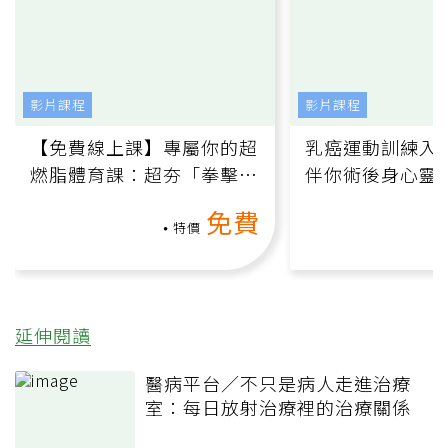
影片課程
影片課程
【免費線上課】專屬你的超
乳癌運動訓練入門
燃脂體育課：超夯「拳擊有
伴你術後身心靈
氧」高壓族在家釋放壓力無
上影音課）
免費
負擔
特價
延伸閱讀
醫病平台／不只是病人走進治療
室：每日放射治療裡的治療關係