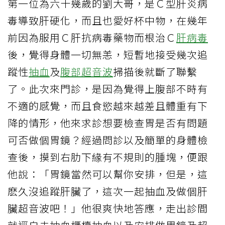
第一位為六十幾歲的劉大哥，是Ｃ型肝炎病
毒導致肝硬化，而且也愛好杯中物，在幾年
前因為服用Ｃ肝抗病毒藥物而根治Ｃ
肝病毒
後，覺得身體一切無恙，短暫地接受幾次追
蹤性
抽血
及
腹部超音波
掃描後就斷了聯繫
了。此次來門診，是因為覺得上腹部不時有
不適的感覺，而且食慾越來越差且體重有下
降的情形，他來求診想要檢查胃是否有問題
可否做個胃鏡？經過問診以及簡單的身體檢
查後，摸到右肋下緣有不規則的腫塊，便跟
他說：「胃鏡當然可以幫你安排，但是，這
麽久沒追蹤肝臟了，這次一起抽血及做個肝
臟超音波吧！」他很爽快地答應，走出診間